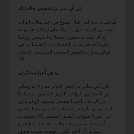
:
في أي عمر تم تشخيص حالة ابنك
شُخصت حالة ابني قبل أسبوع من عيد ميلاده الثالث
بناءً على ارتفاع مستويات CK لديه. في البداية، قيل
لنا أنه مصاب بضمور العضلات الدوشين. ولكننا
طلبنا أخذ خزعة من العضلات ثم اكتشفنا أنه في
الواقع مصاب بالضمور العضلي الدوشيني العضلي
2D.
:
ما هي أعراضه الأولى
كان ابني يعاني من نقص التوتر منذ ولادته ويعاني
من العديد من التهابات الجهاز التنفسي. عندما بدأ
في الزحف، أخبرنا صديقي وطبيب الوخز بالإبر
الصينية أن طريقة زحفه غير عادية ونصحنا بفحص
مستويات CK. في عمر 3 سنوات اكتشف الطبيب
أنه مصاب بضمور العضلات. لقد شعرنا بالحزن
الشديد لأن أخته الكبرى توفيت بسبب ضمور