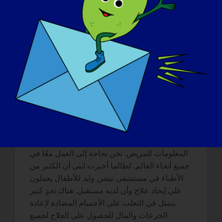
الأثناء، تعلمنا أن نحتفل بكل إنجاز. تمنيت لو أنني
كنت أعرف ذلك عندما تم تشخيص طفلي! لقد
غيرتنا التجربة بطرق عديدة وجعلتنا في غاية الامتنان
والتواضع. كما أنها منحتنا أصدقاء وعائلة جديدة
ومستقبلًا وقوة للعيش.
ما الذي تريدين أن يعرفه العالم عن مرض التصلب
:
الجانبي الضموري المتعدد
أريد أن يعرف العالم أن هناك أمل في العلاج.
للأسف لا يزال هناك أطباء لا يخبرون أو لا يعرفون
عن الأبحاث الجديدة. الأمراض النادرة تطلب أحدث
المعلومات للمريض. نحن بحاجة إلى العمل معًا في
جميع أنحاء العالم. لطالما أخبرت ابني أن الكثير من
الأطباء في مستشفى نيشن وايد للأطفال يعملون
على إيجاد علاج وأن لديه مستقبل. هناك تحدٍ كبير
يتمثل في التغلب على الأجسام المضادة لإعادة
الجرعات والمال للحصول على العلاج لجميع