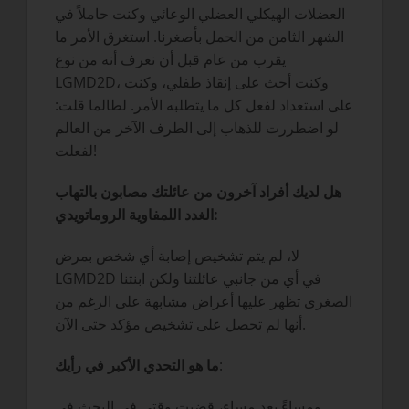
العضلات الهيكلي العضلي الوعائي وكنت حاملاً في
الشهر الثامن من الحمل بأصغرنا. استغرق الأمر ما
يقرب من عام قبل أن نعرف أنه من نوع
LGMD2D، وكنت أحث على إنقاذ طفلي، وكنت
على استعداد لفعل كل ما يتطلبه الأمر. لطالما قلت:
لو اضطررت للذهاب إلى الطرف الآخر من العالم
لفعلت!
هل لديك أفراد آخرون من عائلتك مصابون بالتهاب
الغدد اللمفاوية الروماتويدي:
لا، لم يتم تشخيص إصابة أي شخص بمرض
LGMD2D في أي من جانبي عائلتنا ولكن ابنتنا
الصغرى تظهر عليها أعراض مشابهة على الرغم من
أنها لم تحصل على تشخيص مؤكد حتى الآن.
:
ما هو التحدي الأكبر في رأيك
ومساءً بعد مساء، قضيت وقتي في البحث في