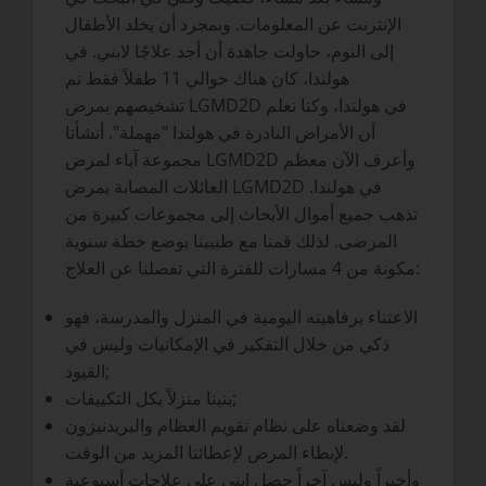
الإنترنت عن المعلومات. وبمجرد أن يخلد الأطفال
إلى النوم، حاولت جاهدة أن أجد علاجًا لابني. في
هولندا، كان هناك حوالي 11 طفلاً فقط تم
تشخيصهم بمرض LGMD2D في هولندا، وكنا نعلم
أن الأمراض النادرة في هولندا "مهملة". أنشأنا
مجموعة آباء لمرض LGMD2D وأعرف الآن معظم
العائلات المصابة بمرض LGMD2D في هولندا.
تذهب جميع أموال الأبحاث إلى مجموعات كبيرة من
المرضى. لذلك قمنا مع طبيبنا بوضع خطة سنوية
مكونة من 4 مسارات للفترة التي تفصلنا عن العلاج:
الاعتناء برفاهيته اليومية في المنزل والمدرسة، فهو
ذكي من خلال التفكير في الإمكانيات وليس في
القيود;
بنينا منزلاً بكل التكييفات;
لقد وضعناه على نظام تقويم العظام والبريدنيزون
لإبطاء المرض لإعطائنا المزيد من الوقت.
وأخيراً وليس آخراً حصل ابني على علاجات أسبوعية