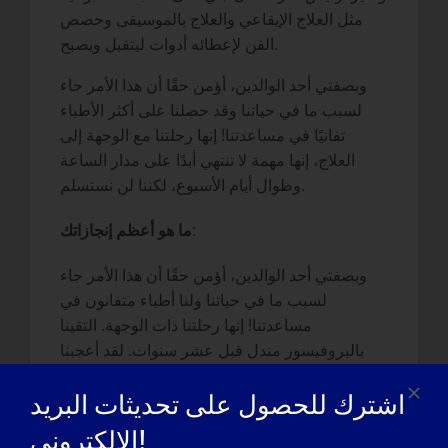
مثل العلاج الإيقاعي والعلاج بالموسيقى وحصص
الفن لإعطائه أدوات ليتقبل ويصبح.
وبصفتي أحد الوالدين، أؤمن حقًا أن هذا الأمر جاء
لسبب ما في حياتنا وقد حصلنا على أكثر الأطباء
تفانيًا في مساعدتنا! إنها رحلتنا مع الوجهة إلى
العلاج، إنها مهمة لا تنتهي أبدًا على مدار الساعة
وطوال أيام الأسبوع، لكننا لن نستسلم.
:
ما هو أعظم إنجازاتك
وبصفتي أحد الوالدين، أؤمن حقًا أن هذا الأمر جاء
لسبب ما في حياتنا ولنا أطباء متفانون في
مساعدتنا! إنها رحلتنا ذات الوجهة. التقينا
بالبروفيسور مندل قبل عشر سنوات. لقد أعجبنا
حقًا لأن فريقه كان يعمل بدقة شديدة وكان يركز
اشترك للحصول على تحديثات البريد
على الطفل. لقد كانوا حريصين على التعلم من ابني
بما في ذلك كيف كان حاله وما هي أفكاره حول
الإلكتروني!