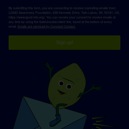
By submitting this form, you are consenting to receive marketing emails from:
LGMD Awareness Foundation, 638 Kennedy Drive, Twin Lakes, WI, 53181, US,
https://www.lgmd-info.org/. You can revoke your consent to receive emails at
any time by using the SafeUnsubscribe® link, found at the bottom of every
email.
Emails are serviced by Constant Contact.
Sign up!