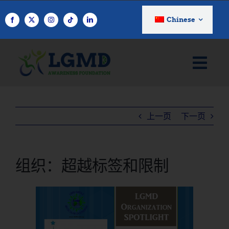
跳
至
Chinese
内
容
上一页
下一页
组织：超越标签和限制