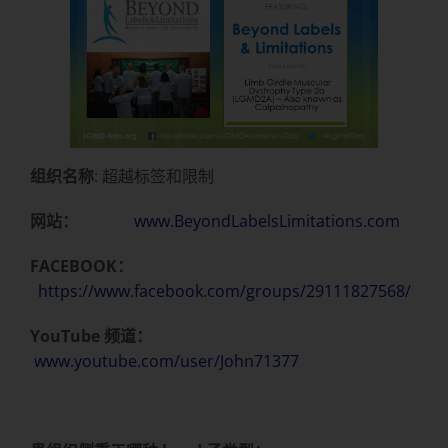
组织名称
: 超越标签和限制
网站：
www.BeyondLabelsLimitations.com
FACEBOOK：
https://www.facebook.com/groups/29111827568/
YouTube 频道：
www.youtube.com/user/John71377