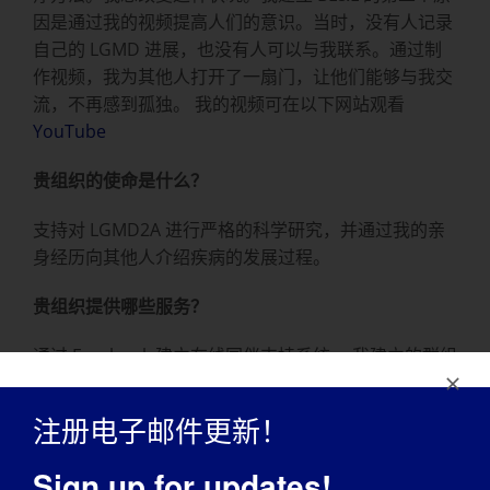
因是通过我的视频提高人们的意识。当时，没有人记录
自己的 LGMD 进展，也没有人可以与我联系。通过制
作视频，我为其他人打开了一扇门，让他们能够与我交
流，不再感到孤独。 我的视频可在以下网站观看
YouTube
贵组织的使命是什么？
支持对 LGMD2A 进行严格的科学研究，并通过我的亲
身经历向其他人介绍疾病的发展过程。
贵组织提供哪些服务？
通过 Facebook 建立在线同伴支持系统。 我建立的群组
是"
肢腰肌营养不良症： 超越标签和局限
"，目前有来自
世界各地的 3000 多名成员。 该小组向任何形式的
注册电子邮件更新！
LGMD 患者和处于疾病进程任何阶段的任何人开放。
Sign up for updates!
贵组织最引以为豪的是什么？