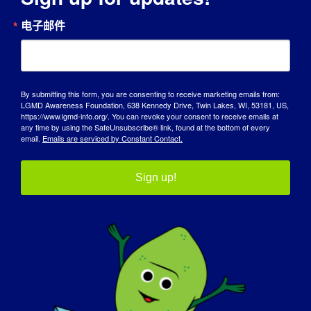
电子邮件
捐赠 $50,000 美元用于研究。
您希望世界了解贵组织的哪些方面？
:
如果你想有所作为，就必须一步一个脚印。
By submitting this form, you are consenting to receive marketing emails from:
LGMD Awareness Foundation, 638 Kennedy Drive, Twin Lakes, WI, 53181, US,
https://www.lgmd-info.org/. You can revoke your consent to receive emails at
人们如何参与支持贵组织：
any time by using the SafeUnsubscribe® link, found at the bottom of every
email.
Emails are serviced by Constant Contact.
捐款和/或加入 LGMD Facebook 小组。 捐款方式
在线
.
Sign up!
联系贵组织的最佳方式是什么？
联系 John C. Graybill II，请发送电子邮件至
jcg713@aol.com
您还有什么要补充的吗？
解药就在那里。