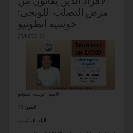
الأفراد الذين يعانون من
مرض التصلب اللويحي:
خوسيه أنطونيو
02/06/2015:
الاسم
: خوسيه أنطونيو
العمر:
48
البلد:
المكسيك