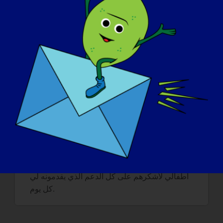
حدوثها وكيف يمكن تجنبها. وأيضًا التشخيص المبكر
حتى يتمكن المرضى من تناول الفيتامينات لتجنب
المشاكل الصحية، لأننا عندما نصبح أقل حركة تصبح
أجسامنا أضعف ويضعف جهاز المناعة لدينا. وأخيراً،
والأهم من ذلك، إيجاد علاج أو شفاء لهذا المرض!
إذا كان من الممكن "علاج" مرضك بالاضطراب
العضلي الجانبي الغدي غدًا، فما هو أول شيء تريد
القيام به:
كنت أمشي على الشاطئ وأركض وأصعد السلالم
وأسافر مع أطفالي إلى أماكن دون أن يقلقوا عليّ.
أود أن أصطحب زوجتي إلى مكان جميل لتناول
الطعام وأشكرها على كل الحب الذي تكنه لي من
خلال قدرتها على مساعدتي ورعايتي. أود أن أعانق
أطفالي لأشكرهم على كل الدعم الذي يقدمونه لي
كل يوم.