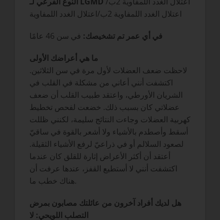
اعتلال الغدد اللمفاوية 2ب/
النوع الفرعي لـ LGMD
اعتلال الغدد اللمفاوية 2ب/اعتلال الغدد اللمفاوية
في أي عمر تم تشخيصك:
في سن 46 عامًا
ما هي أعراضك الأولى
لاحظت ضعف العضلات لأول مرة في سن الثلاثين.
اكتشفت أنني أعاني من مشكلة في القلب في
الشريان الأورطي، واعتقد طبيب القلب أن ضعف
عضلاتي كان بسبب ذلك. خضعت لفحص تخطيط
كهربية العضلات وجاءت النتائج سليمة، لكنني ظللت
أسقط وأصطدم بالأشياء ولا أشعر بالقوة في ساقيّ
لصعود السلالم أو في ذراعيّ لرفع الأشياء الثقيلة.
أعتقد أن أكثر الأعراض إثارة للقلق كان عندما
اكتشفت أنني لا أستطيع القفز، عندها عرفت أن
هناك خطب ما.
هل لديك أفراد آخرون من عائلتك مصابون بمرض
التصلب اللويحي: لا