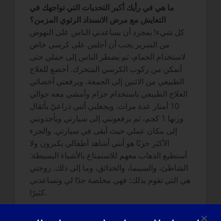
ما هي في رأيك أكبر التحديات التي تواجهك في
التعايش مع مرض الانسداد الرئوي المزمن؟
كل شيء! بمجرد أن يساعدني الناس على النهوض
من السرير يجب أن أجلس على كرسي خاص
لاستخدام الحمام، ثم يضطر الناس إلى حملي حتى
أتمكن من ركوب الكرسي المتحرك. أخضع للعلاج
الطبيعي من الاثنين إلى الجمعة. ويرفعني أخصائي
العلاج الطبيعي باستخدام حزام وأمشي معه حوالي
10 أمتار عدة مرات. ويجعلني أثني ذراعيّ بأثقال
وزنها 1 كجم، ثم يرفعونني إلى سيارتي ويأخذونني
إلى مكان عملي حيث أبقى في سيارتي. والجزء
الأكثر حزنًا هو أنني أشاهد أطفالي يكبرون ولا
أستطيع الذهاب معهم للاستمتاع بالأشياء البسيطة:
الشاطئ، والسينما، والحدائق، وما إلى ذلك. زوجتي
هي التي تقوم بذلك؛ فهي مخلصة جدًا لي وتساعدني
كثيرًا.
ما هو أعظم إنجازاتك: