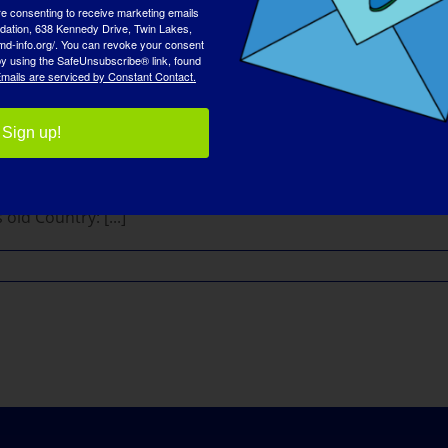
re consenting to receive marketing emails
tion, 638 Kennedy Drive, Twin Lakes,
md-info.org/. You can revoke your consent
 by using the SafeUnsubscribe® link, found
mails are serviced by Constant Contact.
Sign up!
فراد الذين يعانون من مرض التصلب 
d Country: [...]