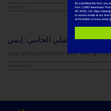
By submitting this form, you a
July 11, 2021
from: LGMD Awareness Founda
WI, 53181, US, https://www.lg
to receive emails at any time
at the bottom of every email.
E
اللمفاوي العضلي الجانبي: إيمي
LGMD “SPOTLIGHT INTERVIEW” Name: Amie Age: 31 yrs ol
October 26, 2016