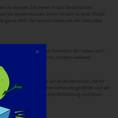
ilien zu wenden, bei denen in den Niederlanden
as Sie wissen müssen, bevor Sie sich zu einer Studie
ie ganze Welt. Vor kurzem haben wir ein Video über
iedenen Lebensphasen der Patienten. Wir haben auch
 niederländischen Patienten, sondern weltweit.
wir sind auch sehr stolz auf all die Menschen, die ihr
e hat uns die Tür zu einer Genstudie geöffnet, und wir
n, aber auch den Weg für eine Behandlung und einen