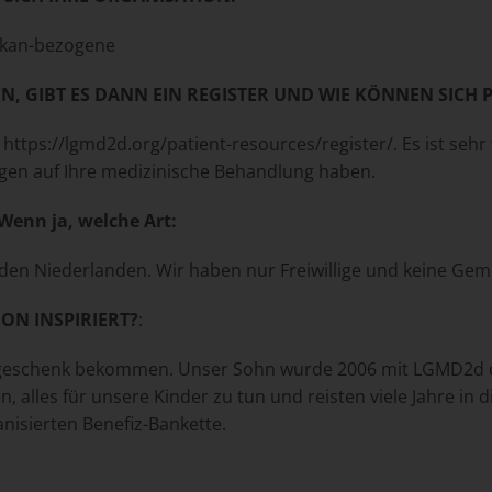
ykan-bezogene
N, GIBT ES DANN EIN REGISTER UND WIE KÖNNEN SICH 
: https://lgmd2d.org/patient-resources/register/. Es ist se
ungen auf Ihre medizinische Behandlung haben.
n? Wenn ja, welche Art:
in den Niederlanden. Wir haben nur Freiwillige und keine Ge
ON INSPIRIERT?
:
sgeschenk bekommen. Unser Sohn wurde 2006 mit LGMD2d dia
 alles für unsere Kinder zu tun und reisten viele Jahre in 
nisierten Benefiz-Bankette.