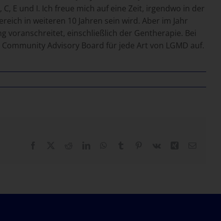
 E und I. Ich freue mich auf eine Zeit, irgendwo in der
eich in weiteren 10 Jahren sein wird. Aber im Jahr
g voranschreitet, einschließlich der Gentherapie. Bei
s Community Advisory Board für jede Art von LGMD auf.
Facebook
X
Reddit
LinkedIn
WhatsApp
Tumblr
Pinterest
Vk
Xing
E-
Mail