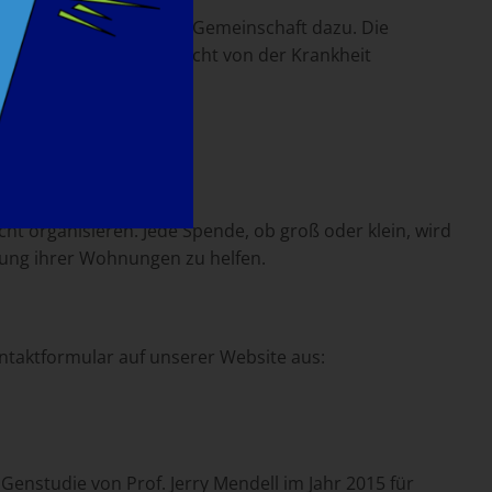
eine großartige LGMD2D-Gemeinschaft dazu. Die
tun. Lassen Sie sich nicht von der Krankheit
Pandemie,
cht organisieren. Jede Spende, ob groß oder klein, wird
sung ihrer Wohnungen zu helfen.
ontaktformular auf unserer Website aus:
Genstudie von Prof. Jerry Mendell im Jahr 2015 für