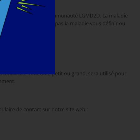
agne d'une formidable communauté LGMD2D. La maladie
ensemble. Ne laissez pas la maladie vous définir ou
 de la pandémie,
ronavirus. Tout don, petit ou grand, sera utilisé pour
gement.
ulaire de contact sur notre site web :