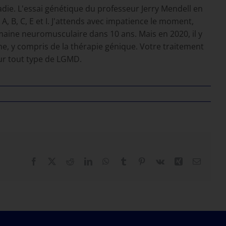
aladie. L'essai génétique du professeur Jerry Mendell en
 B, C, E et I. J'attends avec impatience le moment,
omaine neuromusculaire dans 10 ans. Mais en 2020, il y
e, y compris de la thérapie génique. Votre traitement
ur tout type de LGMD.
Facebook
X
Reddit
LinkedIn
WhatsApp
Tumblr
Pinterest
Vk
Xing
Courrie