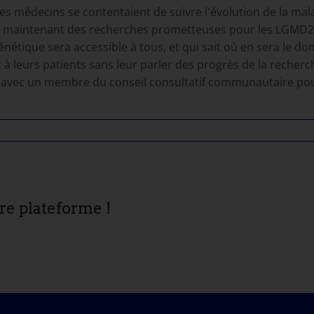
et les médecins se contentaient de suivre l'évolution de la m
 a maintenant des recherches prometteuses pour les LGMD2 A,
nétique sera accessible à tous, et qui sait où en sera le d
 leurs patients sans leur parler des progrès de la recherch
t avec un membre du conseil consultatif communautaire po
tre plateforme !