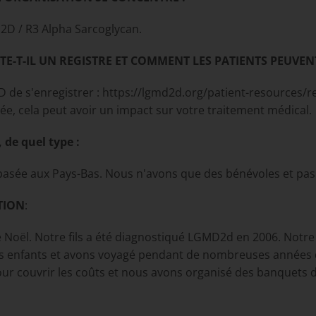
2D / R3 Alpha Sarcoglycan.
E-T-IL UN REGISTRE ET COMMENT LES PATIENTS PEUVENT-
de s'enregistrer : https://lgmd2d.org/patient-resources/regi
ée, cela peut avoir un impact sur votre traitement médical.
oui, de quel type :
basée aux Pays-Bas. Nous n'avons que des bénévoles et pas 
TION
:
Noël. Notre fils a été diagnostiqué LGMD2d en 2006. Notre 
os enfants et avons voyagé pendant de nombreuses années d
ur couvrir les coûts et nous avons organisé des banquets d