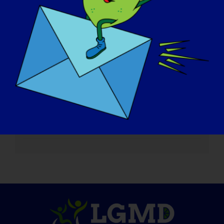
Juin 8, 2024
Site web :
https://livingrare.org/
Organisateur
Organisation nationale pour les maladies rares
(NORD)