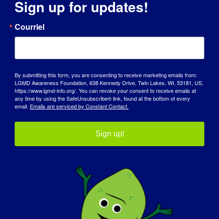
choisissez votre plateforme !
Sign up for updates!
Facebook
X
Reddit
LinkedIn
WhatsApp
Tumblr
Pinterest
Vk
Xing
Courriel
Courriel
LGMDR9 (LGMD2i)
Empowered Parenting : S'épanouir en tant
By submitting this form, you are consenting to receive marketing emails from:
Journée européenne
LGMD Awareness Foundation, 638 Kennedy Drive, Twin Lakes, WI, 53181, US,
que parent unique élevant un enfant atteint
https://www.lgmd-info.org/. You can revoke your consent to receive emails at
du patient
d'une maladie rare
any time by using the SafeUnsubscribe® link, found at the bottom of every
email.
Emails are serviced by Constant Contact.
Sign up!
Détails
Début :
7 juin 2024
Fin :