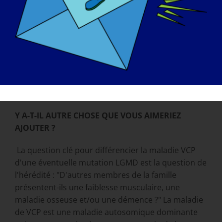
connaissons pas la prévalence des maladies VCP et
il est essentiel d'identifier davantage de patients
pour comprendre l'impact global.
QUEL EST LE MEILLEUR MOYEN DE CONTACTER
VOTRE ORGANISATION :
Site web, groupe Facebook ou courriel
Y A-T-IL AUTRE CHOSE QUE VOUS AIMERIEZ
AJOUTER ?
La question clé pour différencier la maladie VCP
d'une éventuelle mutation LGMD est la question de
l'hérédité : "D'autres membres de la famille
présentent-ils une faiblesse musculaire, une
maladie osseuse et/ou une démence ?" La maladie
de VCP est une maladie autosomique dominante