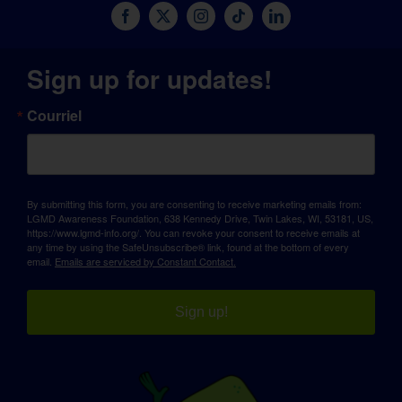
Sign up for updates!
Courriel
By submitting this form, you are consenting to receive marketing emails from:
LGMD Awareness Foundation, 638 Kennedy Drive, Twin Lakes, WI, 53181, US,
https://www.lgmd-info.org/. You can revoke your consent to receive emails at
any time by using the SafeUnsubscribe® link, found at the bottom of every
email.
Emails are serviced by Constant Contact.
Sign up!