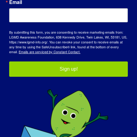
Email
nel diventare la persona che è oggi?
Sono più un difensore della mia salute.
Sono più autorizzata a fare domande e a
By submitting this form, you are consenting to receive marketing emails from:
intraprendere azioni che aiutino me e gli
LGMD Awareness Foundation, 638 Kennedy Drive, Twin Lakes, WI, 53181, US,
https://www.lgmd-info.org/. You can revoke your consent to receive emails at
altri, che altrimenti verrebbero ignorate o
any time by using the SafeUnsubscribe® link, found at the bottom of every
trascurate.
email.
Emails are serviced by Constant Contact.
Cosa volete che il mondo sappia della
Sign up!
LGMD?
?
Si può ancora amare, ridere e vivere una
vita significativa con la LGMD. Le limitazioni
fisiche del nostro corpo non ci
impediscono di continuare a imparare e a
vivere il mondo.
Se la vostra LGMD potesse essere