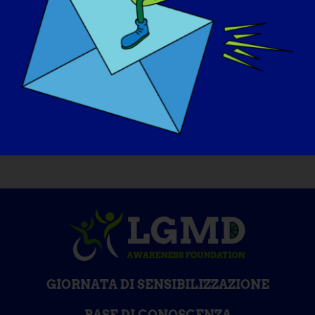
"curata" domani, quale sarebbe la prima
cosa che vorreste fare?
?
Se potessi guarire domani, andrei in
spiaggia a muovere le dita dei piedi
nell'oceano!!!
GIORNATA DI SENSIBILIZZAZIONE
BASE DI CONOSCENZA