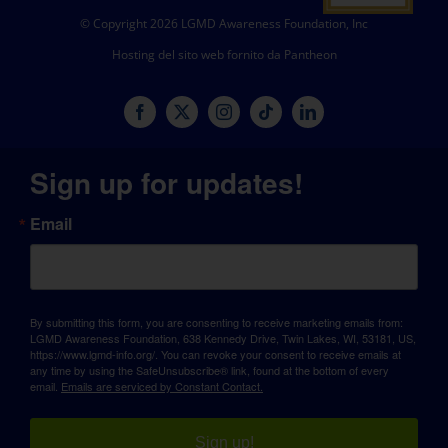
© Copyright 2026 LGMD Awareness Foundation, Inc
Hosting del sito web fornito da Pantheon
Sign up for updates!
Email
By submitting this form, you are consenting to receive marketing emails from:
LGMD Awareness Foundation, 638 Kennedy Drive, Twin Lakes, WI, 53181, US,
https://www.lgmd-info.org/. You can revoke your consent to receive emails at
any time by using the SafeUnsubscribe® link, found at the bottom of every
email.
Emails are serviced by Constant Contact.
Sign up!