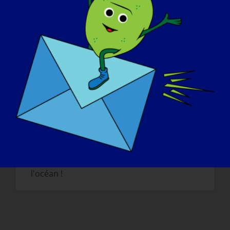
le LGMD ?
?
Vous pouvez encore aimer, rire et vivre
une vie pleine de sens avec le LGMD. Les
limites physiques de notre corps ne nous
empêchent pas de continuer à apprendre
et à découvrir le monde.
Si votre LGMD pouvait être "guérie"
demain, quelle serait la première chose
que vous souhaiteriez faire ?
?
Si je pouvais être guérie demain, j'irais à la
plage et je remuerais mes orteils dans
l'océan !