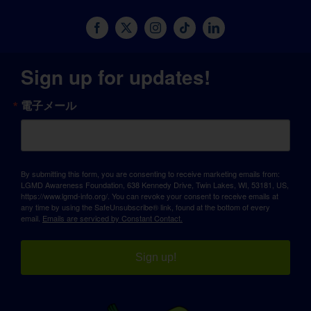
Sign up for updates!
電子メール
By submitting this form, you are consenting to receive marketing emails from:
LGMD Awareness Foundation, 638 Kennedy Drive, Twin Lakes, WI, 53181, US,
https://www.lgmd-info.org/. You can revoke your consent to receive emails at
any time by using the SafeUnsubscribe® link, found at the bottom of every
email.
Emails are serviced by Constant Contact.
Sign up!