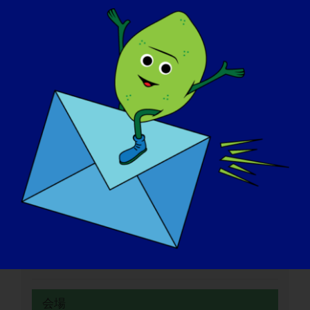
日付
2025年1月21日
時間だ：
3:00 pm - 4:30 pm
ウェブサイト
https://www.mda.org/care/community-ed/mda-
virtual-learning/2025/air-travel-policies-and-
procedures
オーガナイザー
MDA
会場