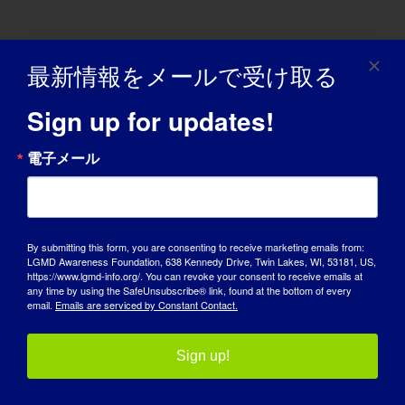
この物語を共有し、プラットフォ
最新情報をメールで受け取る
ームを選ぶ！
Sign up for updates!
フ
X
レ
LinkedIn
WhatsApp
タ
ピ
Vk
興
電
ェ
ッ
ン
ン
子
イ
ド
ブ
タ
メ
電子メール
ス
デ
ラ
レ
ー
ブ
ィ
ー
ス
ル
ッ
ッ
ト
ク
ト
MDAウェビナーLGMD啓
MDA Webinar: Care and Planning
発デーのためのライブ
Resources for Adults with Neuromuscular
By submitting this form, you are consenting to receive marketing emails from:
LGMD Awareness Foundation, 638 Kennedy Drive, Twin Lakes, WI, 53181, US,
Disease
Q&A
https://www.lgmd-info.org/. You can revoke your consent to receive emails at
any time by using the SafeUnsubscribe® link, found at the bottom of every
email.
Emails are serviced by Constant Contact.
Sign up!
詳細