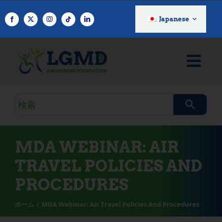
コ
ン
Japanese
テ
ン
ツ
へ
ス
キ
検
ッ
索
プ
ク
エ
MDA WEBINAR: AIR
リ
TRAVEL POLICIES AND
PROCEDURES
ホーム
MDA Webinar: Air Travel Policies And Procedures