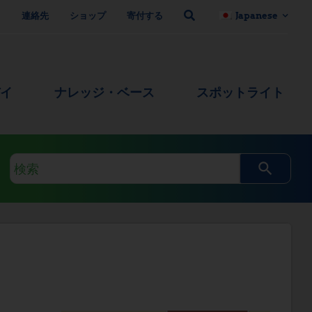
ト
連絡先
ショップ
寄付する
Japanese
デイ
ナレッジ・ベース
スポットライト
検
索
ク
エ
リ