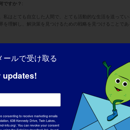
何ですか？
:
。私はとても自立した人間で、とても活動的な生活を送ってい
界を理解し、解決策を見つけるための戦略を見つけることであ
と、愛する人たちに囲まれていること、好きなことに毎日取り組ん
メールで受け取る
働くこと。
か？
r updates!
きな挑戦だった。しかし、それは可能だった。私は人間として
うな境遇にある人たちを助けようとすることができた。
？
:
よりも私たちの生活の質を向上させるための早期発見について、
re consenting to receive marketing emails
tion, 638 Kennedy Drive, Twin Lakes,
md-info.org/. You can revoke your consent
 by using the SafeUnsubscribe® link, found