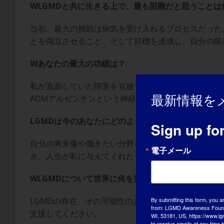
W
LGMDと共に生きる上で、最も困難だと思うことは
当初、最大の挑戦は病気を受け入れるプロセスだった
とを両立させること、そして目標を達成し、自分の限
W
あなたの最大の功績は？
:
私が直面していた障害を克服できたこと、母親であるこ
最新情報を
ADMアルゼンチンという神経筋疾患のためのNGOで
LGMDは今のあなたにどのような影響を与えています
Sign up fo
自分の将来像や働きたい分野を再定義することは、大
電子メール
き、人生が私に与えてくれたものを大切にし、同じよ
W
LGMDについて世界に何を知ってもらいたいですか
LGMDの存在、その可能性のある治療法、そして何
By submitting this form, you a
from: LGMD Awareness Founda
支援してください。
WI, 53181, US, https://www.lg
to receive emails at any time