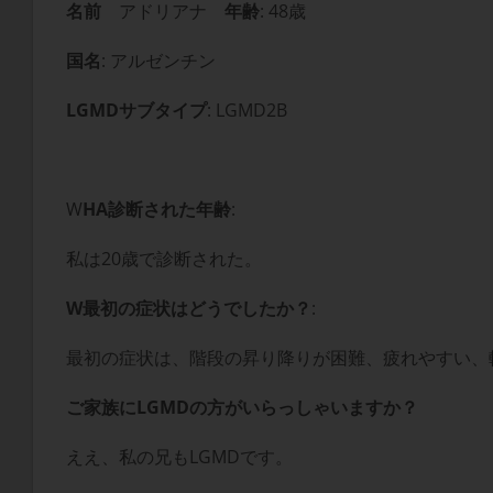
名前
アドリアナ
年齢
: 48歳
国名
: アルゼンチン
LGMDサブタイプ
: LGMD2B
W
H
A
診断された年齢
:
私は20歳で診断された。
W
最初の症状はどうでしたか？
:
最初の症状は、階段の昇り降りが困難、疲れやすい、
ご家族にLGMDの方がいらっしゃいますか？
ええ、私の兄もLGMDです。