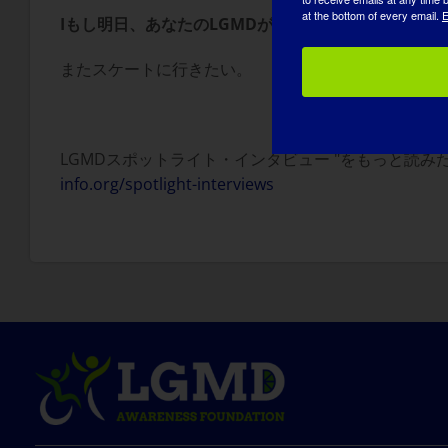
at the bottom of every email.
E
I
もし明日、あなたのLGMDが「治る」としたら、ま
またスケートに行きたい。
LGMDスポットライト・インタビュー "をもっと読
info.org/spotlight-interviews