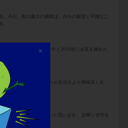
る。今日、私の最大の挑戦は、自分の願望と可能なこ
る。
でいること。 2011年と2016年に会長を務めた
成長することができ、日々の生活をより興味深く生
全世界に知ってもらいたいと思います。 診断と研究を