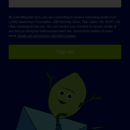
By submitting this form, you are consenting to receive marketing emails from:
LGMD Awareness Foundation, 638 Kennedy Drive, Twin Lakes, WI, 53181, US,
https://www.lgmd-info.org/. You can revoke your consent to receive emails at
any time by using the SafeUnsubscribe® link, found at the bottom of every
email.
Emails are serviced by Constant Contact.
Sign up!