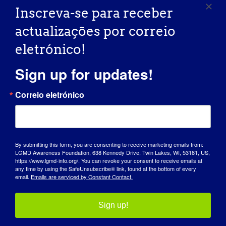
Inscreva-se para receber
COMO É QUE A LGMD O INFLUENCIOU A
actualizações por correio
TORNAR-SE A PESSOA QUE É HOJE?
eletrónico!
Tive de redefinir as minhas projecções
Sign up for updates!
para o meu futuro e as áreas em que
queria trabalhar, o que foi um grande
Correio eletrónico
desafio. Mas foi possível, consegui crescer
como pessoa, viver o meu quotidiano com
mais interesse, valorizar o que a vida me
oferece e tentar ajudar outros que estão a
passar por situações semelhantes.
By submitting this form, you are consenting to receive marketing emails from:
LGMD Awareness Foundation, 638 Kennedy Drive, Twin Lakes, WI, 53181, US,
https://www.lgmd-info.org/. You can revoke your consent to receive emails at
W
O QUE É QUE QUER QUE O MUNDO
any time by using the SafeUnsubscribe® link, found at the bottom of every
email.
Emails are serviced by Constant Contact.
SAIBA SOBRE A LGMD
:
Gostaria que o mundo inteiro soubesse da
Sign up!
existência da LGMD, dos seus possíveis