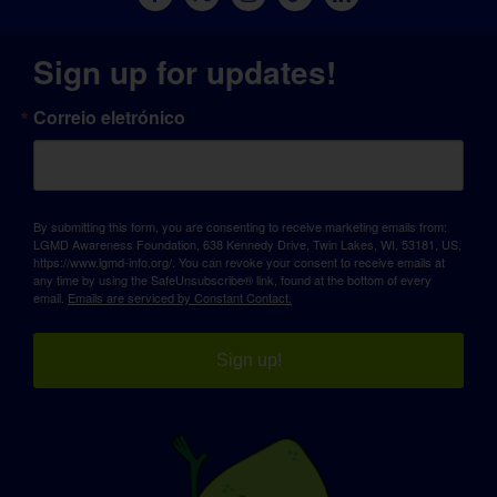
Sign up for updates!
Correio eletrónico
By submitting this form, you are consenting to receive marketing emails from:
LGMD Awareness Foundation, 638 Kennedy Drive, Twin Lakes, WI, 53181, US,
https://www.lgmd-info.org/. You can revoke your consent to receive emails at
any time by using the SafeUnsubscribe® link, found at the bottom of every
email.
Emails are serviced by Constant Contact.
Sign up!