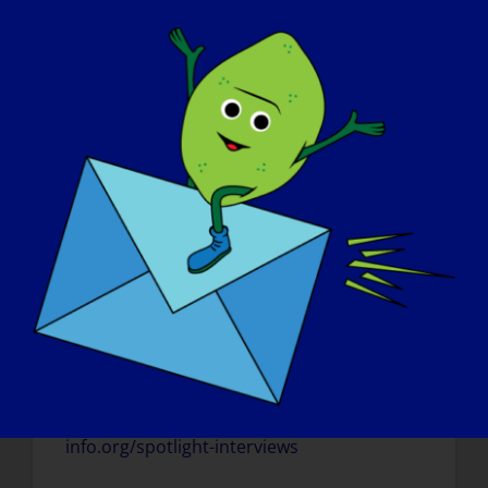
tratamentos e, sobretudo, que lutasse pela
deteção precoce para melhorar a nossa
qualidade de vida. Apoiar o diagnóstico e a
investigação.
I
SE A SUA LGMD PUDESSE SER "CURADA"
AMANHÃ, QUAL SERIA A PRIMEIRA COISA
QUE GOSTARIA DE FAZER
:
Eu voltaria a patinar.
Para ler mais "LGMD Spotlight Interviews"
ou para se voluntariar para ser
apresentado numa próxima entrevista,
visite o nosso site em:
https://www.lgmd-
info.org/spotlight-interviews