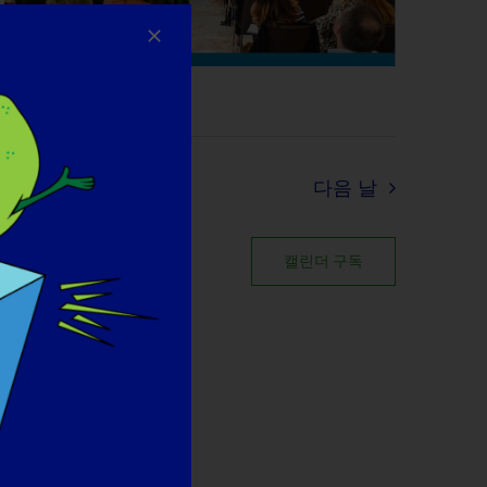
다음 날
캘린더 구독