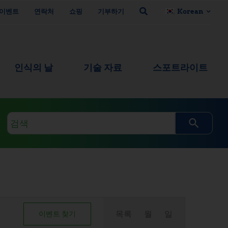
이벤트
연락처
쇼핑
기부하기
Korean
인식의 날
기술 자료
스포트라이트
검
색
쿼
리
이
목록
월
일
이벤트 찾기
벤