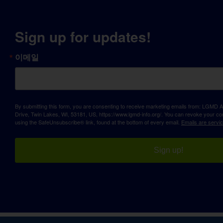
Sign up for updates!
이메일
By submitting this form, you are consenting to receive marketing emails from: LGM
Drive, Twin Lakes, WI, 53181, US, https://www.lgmd-info.org/. You can revoke your con
using the SafeUnsubscribe® link, found at the bottom of every email.
Emails are servi
Sign up!