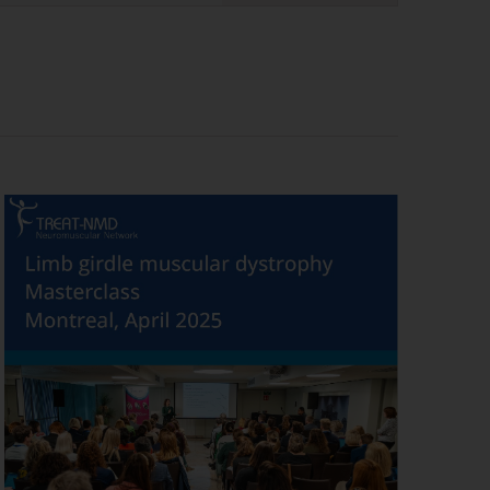
트
뷰
탐
색