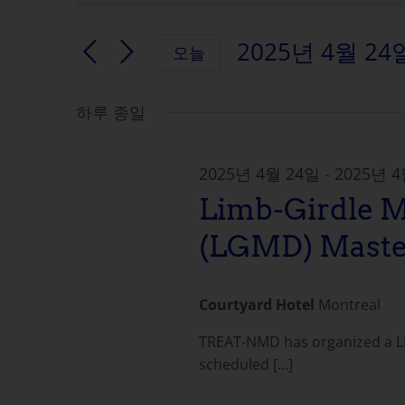
워
벤
드
2025년 4월 24
오늘
를
트
날
입
짜
력
하루 종일
검
를
합
선
니
색
택
다.
2025년 4월 24일
-
2025년 
합
키
Limb-Girdle M
및
니
워
다.
드
(LGMD) Maste
보
로
이
기
벤
Courtyard Hotel
Montreal
트
탐
TREAT-NMD has organized a L
를
scheduled [...]
검
색
색