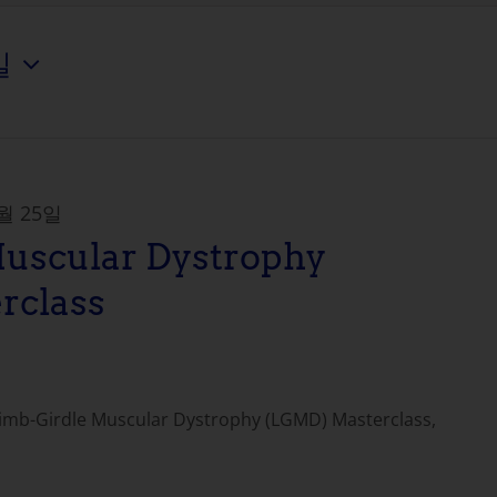
일
4월 25일
uscular Dystrophy
rclass
imb-Girdle Muscular Dystrophy (LGMD) Masterclass,