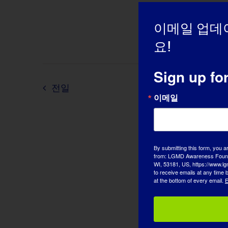
합
니
이메일 업데
다.
요!
Sign up fo
전일
이메일
By submitting this form, you a
from: LGMD Awareness Founda
WI, 53181, US, https://www.lg
to receive emails at any time
at the bottom of every email.
E