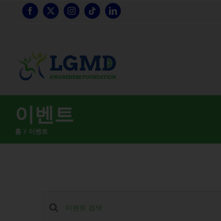
콘
텐
츠
로
건
너
뛰
기
이벤트
홈
이벤트
이
키