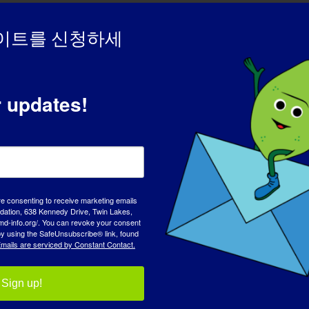
이트를 신청하세
r updates!
re consenting to receive marketing emails
tion, 638 Kennedy Drive, Twin Lakes,
md-info.org/. You can revoke your consent
 by using the SafeUnsubscribe® link, found
mails are serviced by Constant Contact.
Sign up!