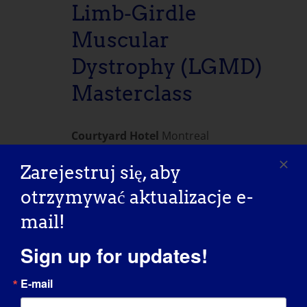
Limb-Girdle
Muscular
Dystrophy (LGMD)
Masterclass
Courtyard Hotel
Montreal
Zarejestruj się, aby
otrzymywać aktualizacje e-
Poprzedni dzień
Następny dzień
mail!
ZAPISZ SIĘ DO KALENDARZA
Sign up for updates!
E-mail