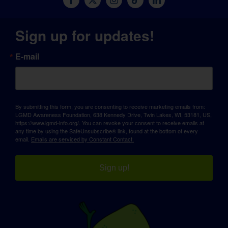
Sign up for updates!
E-mail
By submitting this form, you are consenting to receive marketing emails from:
LGMD Awareness Foundation, 638 Kennedy Drive, Twin Lakes, WI, 53181, US,
https://www.lgmd-info.org/. You can revoke your consent to receive emails at
any time by using the SafeUnsubscribe® link, found at the bottom of every
email.
Emails are serviced by Constant Contact.
Sign up!