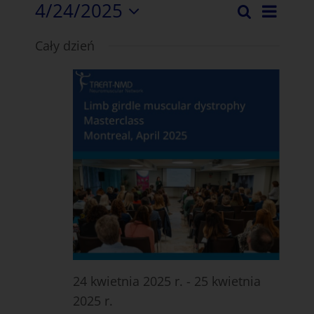
4/24/2025
Nawi
Wyszukiwa
Wydar
Dzień
Wybierz
wido
Cały dzień
datę.
Wyszu
Wyda
i
nawiga
widok
24 kwietnia 2025 r.
-
25 kwietnia
2025 r.