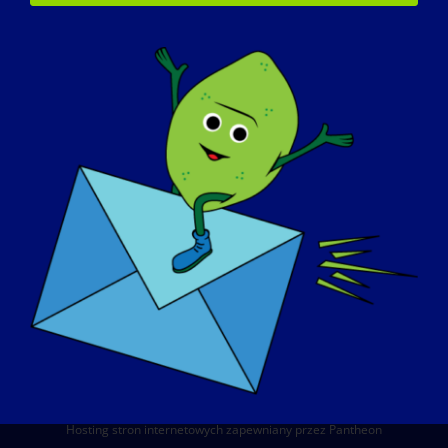
O NAS
WYDARZENIA
KONTAKT
SKLEP
DAROWIZNA
© Copyright 2026 LGMD Awareness Foundation, Inc
Hosting stron internetowych zapewniany przez Pantheon