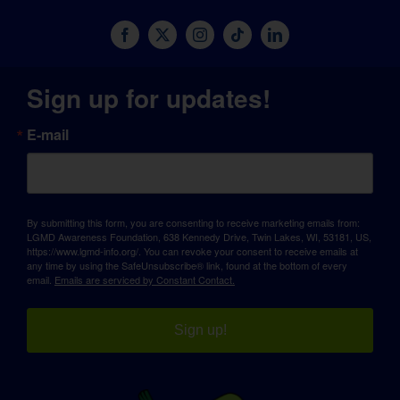
Sign up for updates!
E-mail
By submitting this form, you are consenting to receive marketing emails from:
LGMD Awareness Foundation, 638 Kennedy Drive, Twin Lakes, WI, 53181, US,
https://www.lgmd-info.org/. You can revoke your consent to receive emails at
any time by using the SafeUnsubscribe® link, found at the bottom of every
email.
Emails are serviced by Constant Contact.
Sign up!