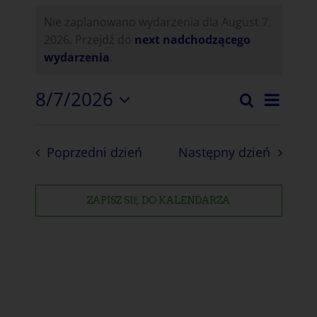
Nie zaplanowano wydarzenia dla August 7,
2026. Przejdź do
next nadchodzącego
wydarzenia
.
8/7/2026
Nawi
Wyszukiwa
Wydar
Dzień
Wybierz
wido
datę.
Wyszu
Wyda
Poprzedni dzień
Następny dzień
i
nawiga
ZAPISZ SIĘ DO KALENDARZA
widok