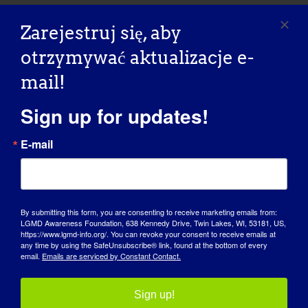
Zarejestruj się, aby
otrzymywać aktualizacje e-
mail!
Sign up for updates!
E-mail
By submitting this form, you are consenting to receive marketing emails from:
LGMD Awareness Foundation, 638 Kennedy Drive, Twin Lakes, WI, 53181, US,
DZIEŃ ŚWIADOMOŚCI
https://www.lgmd-info.org/. You can revoke your consent to receive emails at
any time by using the SafeUnsubscribe® link, found at the bottom of every
email.
Emails are serviced by Constant Contact.
BAZA WIEDZY
REFLEKTORY
Sign up!