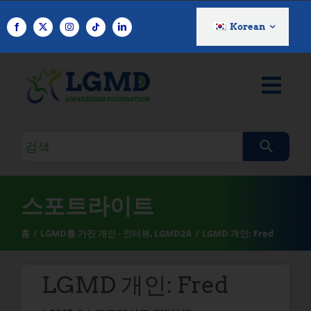
콘
텐
Korean
츠
로
건
너
뛰
기
검
색
쿼
리
스포트라이트
홈
LGMD를 가진 개인 - 인터뷰
LGMD2A
LGMD 개인: Fred
LGMD 개인: Fred