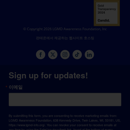
© Copyright 2026 LGMD Awareness Foundation, Inc
판테온에서 제공하는 웹사이트 호스팅
Sign up for updates!
이메일
By submitting this form, you are consenting to receive marketing emails from:
LGMD Awareness Foundation, 638 Kennedy Drive, Twin Lakes, WI, 53181, US,
https://www.lgmd-info.org/. You can revoke your consent to receive emails at
any time by using the SafeUnsubscribe® link, found at the bottom of every