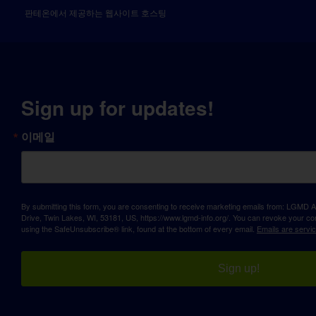
판테온에서 제공하는 웹사이트 호스팅
Sign up for updates!
이메일
By submitting this form, you are consenting to receive marketing emails from: LGM
Drive, Twin Lakes, WI, 53181, US, https://www.lgmd-info.org/. You can revoke your con
using the SafeUnsubscribe® link, found at the bottom of every email.
Emails are servi
Sign up!