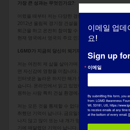
가장 큰 성과는 무엇인가요?
:
어렸을 때부터 저는 다양한 경험을 하고 즐기고 싶었습니
2012년 올림픽 경기장 건설을 위해 일했습니다. 장소.
이메일 업데
퇴근을 하고 온전히 참여할 수 있었어요. 아프리카는 경험
요!
현재 영국에서 영국의 주요 인프라 프로젝트; 저는 주요
LGMD가 지금의 당신이 되기까지 어떤 영향을 미쳤나요
Sign up fo
저는 여전히 제 삶을 살아가며 기회를 만들고 있지만 
이메일
면 자신감에 영향을 미칩니다. 그래서 정신 차리기가 
인터넷은 놀라운 하지만 해가 될 수도 있습니다. 지금보
습니다. 온라인에서 읽고 있었어요. 저는 아무에게도 말
원하는 사람 특히 건설 환경에서 도움 없이는 움직일 수 
By submitting this form, you a
from: LGMD Awareness Founda
WI, 53181, US, https://www.lg
저는 모든 것을 통제할 수 없다는 것을 배웠습니다. 모
to receive emails at any time
취했던 기억이 납니다. 금요일의 평범한 일이었죠. 말 이
at the bottom of every email.
E
나지 않고 많이 또는 내 개가 멍청한 것 외에는 멍청한 
기에 매달렸던 기억이 납니다. 지금은 동물들과 함께할 