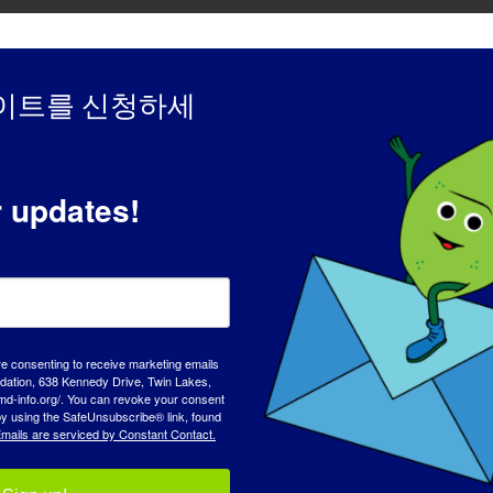
다. 내 인생. 여행도 하고, 우간다에서 자선단체를 위해 일하고
 저는 산업 보건 및 안전 분야에서 일하고 있으며 올림픽 운동과 
이트를 신청하세
이자 반; 지금은 그렇게 할 수 없을 것 같아서 제 가장 큰 업적
 프로젝트를 좋아해서 여전히 그 일을 하고 여전히 말을 타는 것
? 어떤 영향을 미쳤나요?
r updates!
기회를 만들고 있지만 지금은 다릅니다. 예전에는 꽤 두려움이 없
힘들었어요. 근이영양증일지도 모른다는 말을 들었을 때 근이영양증
다 조금 더 나빠졌거나 내가 모든 것을 받아들이면 더 나빠지거나
하지 않았고, 뭐라고 말해야 할지 어떻게 설명해야 할지 설명할 
없는 사람을.... 저는 제가 통제할 수 없는 변화에 직면했고, 갇
re consenting to receive marketing emails
tion, 638 Kennedy Drive, Twin Lakes,
md-info.org/. You can revoke your consent
든 것을 통제할 수 없다는 것을 배웠습니다. 몇 년 전 노트북을 
 by using the SafeUnsubscribe® link, found
른 아침에 집안일을 마치고 노트북을 켜고 점심시간에 점심시간. 6시
mails are serviced by Constant Contact.
일이 많았고 보통 제가 강아지에게 사과하는 일이 많았죠. 나는 그
때면 동물들에게 감사하게 됩니다. 나무와 냄새, 새들의 노래에 감