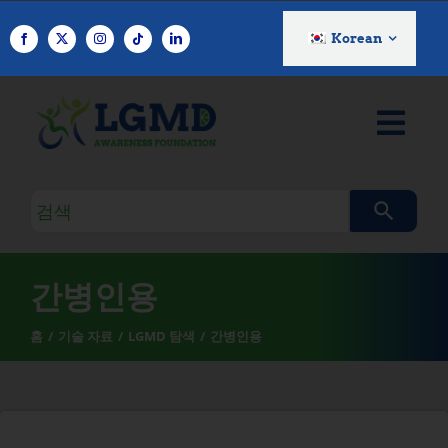
콘
텐
Korean
츠
로
건
너
뛰
기
검
색
쿼
리
간병인용
홈
기술 자료
LGMD 탐색
간병인용