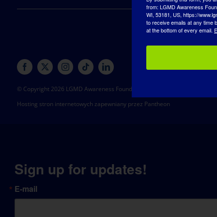
from: LGMD Awareness Founda
WI, 53181, US, https://www.lg
to receive emails at any time
at the bottom of every email.
E
© Copyright 2026 LGMD Awareness Foundation, Inc
Hosting stron internetowych zapewniany przez Pantheon
Sign up for updates!
E-mail