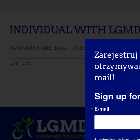
INDIVIDUAL WITH LGMD:
06/04/2015 NAME: Rona AGE: 35 Yrs Old COUNTRY: Phi
Zarejestruj 
June 4, 2015
otrzymywać 
mail!
Sign up fo
E-mail
By submitting this form, you a