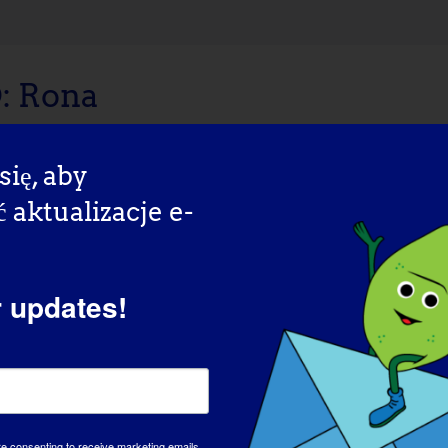
 Rona
lippines LGMD [...]
się, aby
aktualizacje e-
r updates!
DZIEŃ 
re consenting to receive marketing emails