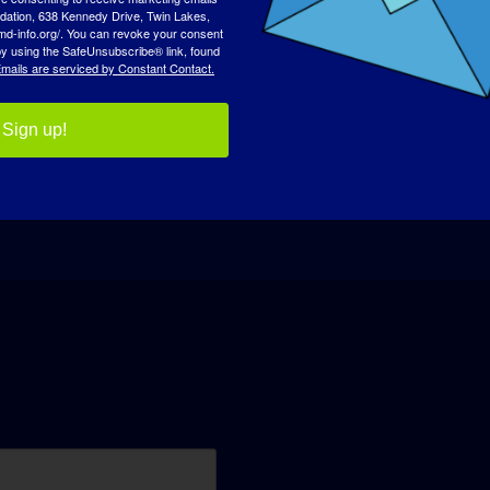
tion, 638 Kennedy Drive, Twin Lakes,
md-info.org/. You can revoke your consent
 by using the SafeUnsubscribe® link, found
O
mails are serviced by Constant Contact.
Sign up!