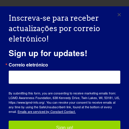
Inscreva-se para receber
2023 Conferência de doentes e famílias
Conferência
com distroglicanopatia
Internacional LGMD 2023
actualizações por correio
eletrónico!
Sign up for updates!
Correio eletrónico
Detalhes
Data:
30 de setembro de 2023
By submitting this form, you are consenting to receive marketing emails from:
LGMD Awareness Foundation, 638 Kennedy Drive, Twin Lakes, WI, 53181, US,
Sítio Web:
https://www.lgmd-info.org/. You can revoke your consent to receive emails at
www.LGMD-Info.org
any time by using the SafeUnsubscribe® link, found at the bottom of every
email.
Emails are serviced by Constant Contact.
Sign up!