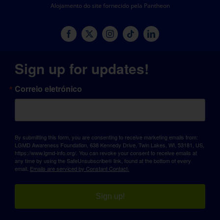
Alojamento do site fornecido pela Pantheon
Sign up for updates!
Correio eletrónico
By submitting this form, you are consenting to receive marketing emails from:
LGMD Awareness Foundation, 638 Kennedy Drive, Twin Lakes, WI, 53181, US,
https://www.lgmd-info.org/. You can revoke your consent to receive emails at
any time by using the SafeUnsubscribe® link, found at the bottom of every
email.
Emails are serviced by Constant Contact.
Sign up!