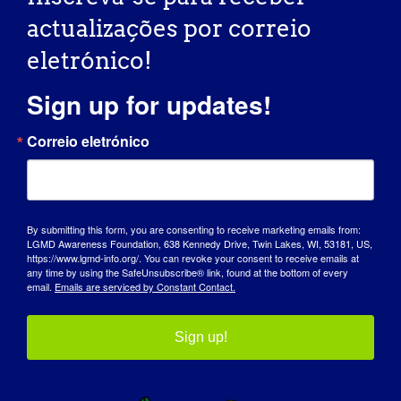
actualizações por correio
RECURSOS PARA DOENTES E
eletrónico!
FAMILIARES
Sign up for updates!
Aceda a uma grande variedade de recursos
adaptados aos doentes com distrofia muscular
Correio eletrónico
das cinturas dos membros (LGMD) e às suas
famílias, que abrangem tópicos desde
oportunidades de carreira a orientações
práticas de cuidados.
By submitting this form, you are consenting to receive marketing emails from:
LGMD Awareness Foundation, 638 Kennedy Drive, Twin Lakes, WI, 53181, US,
https://www.lgmd-info.org/. You can revoke your consent to receive emails at
any time by using the SafeUnsubscribe® link, found at the bottom of every
email.
Emails are serviced by Constant Contact.
Sign up!