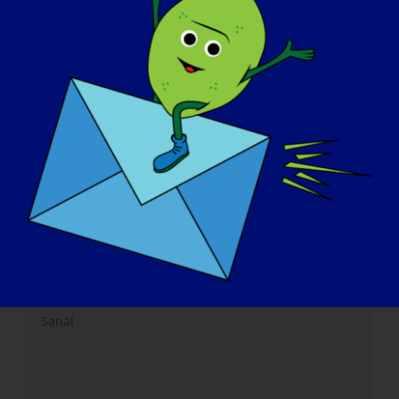
Web sitesi:
https://healthpolicy.duke.edu/events/advancing-
development-therapeutics-through-rare-disease-
patient-community-engagement
Organizatör
Duke-Robert J. Margolis, MD Sağlık Politikaları
Merkezi (Duke-Margolis), FDA ile işbirliği içinde
Mekan
Sanal