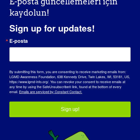
E-posta güncellemeleri için
Facebook
X
Reddit
LinkedIn
WhatsApp
Tumblr
Pinterest
Vk
Xing
E-
posta
kaydolun!
Sign up for updates!
MDA Sanal Öğrenme Webinarı: İş Yerinde
LGMD Bilimsel
E-posta
Engelinizi Açıklamak
Çalıştayı
By submitting this form, you are consenting to receive marketing emails from:
LGMD Awareness Foundation, 638 Kennedy Drive, Twin Lakes, WI, 53181, US,
https://www.lgmd-info.org/. You can revoke your consent to receive emails at
any time by using the SafeUnsubscribe® link, found at the bottom of every
Detaylar
email.
Emails are serviced by Constant Contact.
Tarih:
Sign up!
14 Aralık 2023
Zaman:
12:00 - 17:00