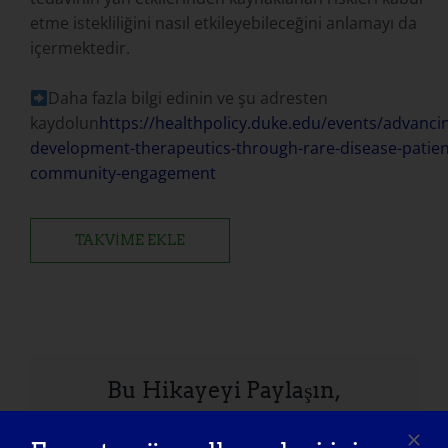
etme istekliliğini nasıl etkileyebileceğini anlamayı da
içermektedir.
Daha fazla bilgi edinin ve şu adresten
kaydolun
https://healthpolicy.duke.edu/events/advanci
development-therapeutics-through-rare-disease-patien
community-engagement
TAKVIME EKLE
Bu Hikayeyi Paylaşın,
Platformunuzu Seçin!