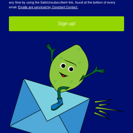
any time by using the SafeUnsubscribe® link, found at the bottom of every
Webinaire d'apprentissage virtuel de MDA :
Atelier
email.
Emails are serviced by Constant Contact.
Divulguer son handicap au travail
scientifique sur le
LGMD
Sign up!
Détails
Date :
Décembre 14, 2023
Le temps :
12:00 pm - 5:00 pm
Site web :
https://healthpolicy.duke.edu/events/advancing-
development-therapeutics-through-rare-disease-
patient-community-engagement