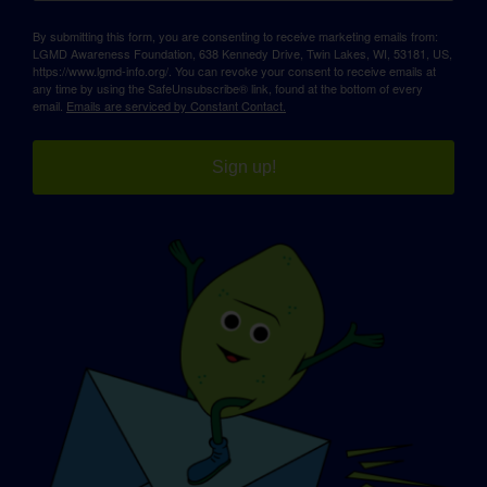
By submitting this form, you are consenting to receive marketing emails from:
LGMD Awareness Foundation, 638 Kennedy Drive, Twin Lakes, WI, 53181, US,
https://www.lgmd-info.org/. You can revoke your consent to receive emails at
any time by using the SafeUnsubscribe® link, found at the bottom of every
email.
Emails are serviced by Constant Contact.
Sign up!