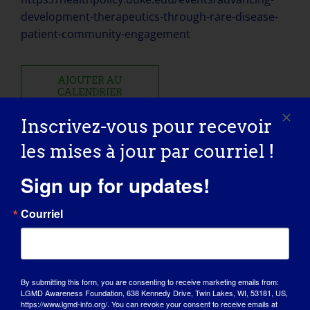
development-therapeutics-through-rare-disease-
patient-community-engagement
AJOUTER AU
CALENDRIER
Inscrivez-vous pour recevoir
les mises à jour par courriel !
Sign up for updates!
Partagez cette histoire,
Courriel
choisissez votre plateforme !
Facebook
X
Reddit
LinkedIn
WhatsApp
Tumblr
Pinterest
Vk
Xing
Courriel
By submitting this form, you are consenting to receive marketing emails from:
LGMD Awareness Foundation, 638 Kennedy Drive, Twin Lakes, WI, 53181, US,
https://www.lgmd-info.org/. You can revoke your consent to receive emails at