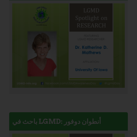
باحث في LGMD: أنطوان دوفور