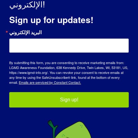
الإلكتروني!
Sign up for updates!
البريد الإلكتروني
By submitting this form, you are consenting to receive marketing emails from:
LGMD Awareness Foundation, 638 Kennedy Drive, Twin Lakes, WI, 53181, US,
https://www.lgmd-info.org/. You can revoke your consent to receive emails at
any time by using the SafeUnsubscribe® link, found at the bottom of every
email.
Emails are serviced by Constant Contact.
Sign up!
الباحثة ليندا لويز: ليندا لويز