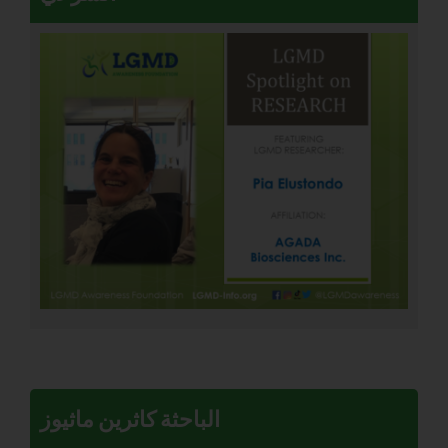
الباحثة كاثرين ماثيوز