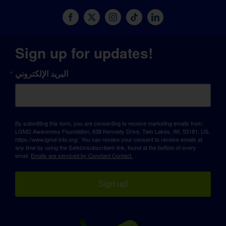
Sign up for updates!
البريد الإلكتروني
By submitting this form, you are consenting to receive marketing emails from:
LGMD Awareness Foundation, 638 Kennedy Drive, Twin Lakes, WI, 53181, US,
https://www.lgmd-info.org/. You can revoke your consent to receive emails at
any time by using the SafeUnsubscribe® link, found at the bottom of every
email.
Emails are serviced by Constant Contact.
Sign up!