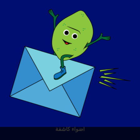
وأود أن أعانق أطفالي عناقاً "لائقاً وكاملاً" وأركض
في الطريق وأتلقى دروساً في الرقص.
يوم التوعية
قاعدة المعرفة
أضواء كاشفة