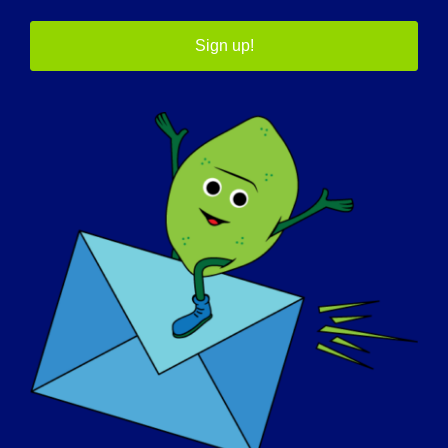
scoprire di più sulla malattia e cercare di
trovare trattamenti o una cura!
Sign up!
SE LA VOSTRA LGM POTESSE ESSERE
"CURATA" DOMANI, QUALE SAREBBE LA
PRIMA COSA CHE VORRESTE FARE:
Abbraccerei i miei figli "per bene", correrei
lungo la strada e prenderei lezioni di
danza.