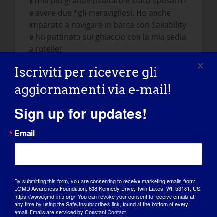
Il mio più grande risultato è stato sposarmi
e avere due figli meravigliosi. Ho anche
imparato a navigare in barca con Sailability
e ho pattinato sul ghiaccio con la mia sedia
a rotelle!
Iscriviti per ricevere gli
IN CHE MODO LA LGMD L'HA INFLUENZATA
NEL DIVENTARE LA PERSONA CHE È OGGI:
aggiornamenti via e-mail!
Mi ha aiutato a capire cosa è veramente
importante nella vita, come la famiglia e gli
Sign up for updates!
amici, e ad apprezzare ciò che ho, perché ci
sono sempre persone che stanno peggio di
Email
te.
COSA VUOI CHE IL MONDO SAPESSE DELLA
LGMD: Attualmente non esistono
By submitting this form, you are consenting to receive marketing emails from:
trattamenti o cure per la LGMD 2B Miyoshi.
LGMD Awareness Foundation, 638 Kennedy Drive, Twin Lakes, WI, 53181, US,
https://www.lgmd-info.org/. You can revoke your consent to receive emails at
La Fondazione Jain sta attualmente
any time by using the SafeUnsubscribe® link, found at the bottom of every
email.
Emails are serviced by Constant Contact.
aiutando con studi clinici e ricerche per