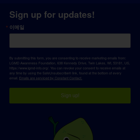
Sign up for updates!
이메일
By submitting this form, you are consenting to receive marketing emails from:
LGMD Awareness Foundation, 638 Kennedy Drive, Twin Lakes, WI, 53181, US,
https://www.lgmd-info.org/. You can revoke your consent to receive emails at
any time by using the SafeUnsubscribe® link, found at the bottom of every
email.
Emails are serviced by Constant Contact.
Sign up!