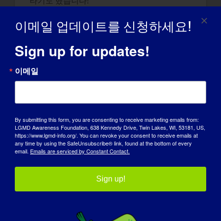
타기도 했습니다!
LGMD가 지금의 자신을 만드는 데 어떤 영향을
이메일 업데이트를 신청하세요!
미쳤나요?
Sign up for updates!
가족, 친구 등 인생에서 정말 중요한 것이 무엇
인지 깨닫고, 나보다 더 어려운 사람들이 항상
이메일
존재하기에 내가 가진 것에 감사할 수 있게 되
었습니다.
LGMD에 대해 세상이 알았으면 하는 것: 현재
LGMD 2B 미요시에 대한 치료법이나 치료제는
By submitting this form, you are consenting to receive marketing emails from:
LGMD Awareness Foundation, 638 Kennedy Drive, Twin Lakes, WI, 53181, US,
없습니다. 자인 재단은 현재 이 질병에 대해 더
https://www.lgmd-info.org/. You can revoke your consent to receive emails at
많이 알아보고 치료법이나 치료제를 찾기 위해
any time by using the SafeUnsubscribe® link, found at the bottom of every
email.
Emails are serviced by Constant Contact.
임상 연구와 연구를 돕고 있습니다!
내일 LGMD가 '완치'될 수 있다면 가장 먼저 하
Sign up!
고 싶은 일은 무엇일까요?
저는 아이들을 '제대로' 안아주고, 길을 뛰어다
니고, 댄스 레슨을 받곤 했습니다.