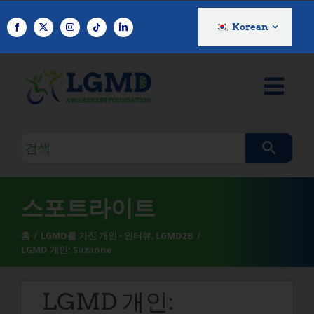
콘
텐
Korean
츠
로
건
너
뛰
기
검
색
쿼
리
스포트라이트
홈
LGMD를 가진 개인 - 인터뷰
LGMD2B
LGMD 개인: Suzanne
LGMD 개인: