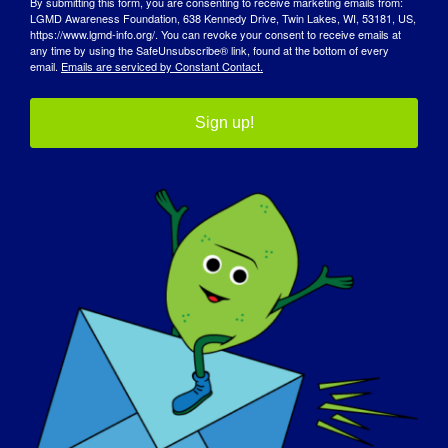
By submitting this form, you are consenting to receive marketing emails from:
كيف أثرت عليك LGMD لتصبح الشخص الذي أنت
LGMD Awareness Foundation, 638 Kennedy Drive, Twin Lakes, WI, 53181, US,
https://www.lgmd-info.org/. You can revoke your consent to receive emails at
عليه اليوم:
any time by using the SafeUnsubscribe® link, found at the bottom of every
email.
Emails are serviced by Constant Contact.
لقد علمني التفكير خارج الصندوق - أن أكون مبدعًا
ومبتكرًا.
Sign up!
:
ما الذي تريد أن يعرفه العالم عن LGMD
لا يعني أن يكون المرء معاقاً جسدياً أن يكون معاقاً
عقلياً.
إذا كان من الممكن "علاج" مرضك بالتهاب الغدد
اللمفاوية الروماتيزمية غدًا، فما هو أول شيء تريد
:
القيام به
سأركض في سباق وأقفز من الفرح!