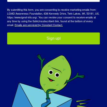
¿Cómo le ha influido la LGMD para
By submitting this form, you are consenting to receive marketing emails from:
convertirse en la persona que es hoy?
LGMD Awareness Foundation, 638 Kennedy Drive, Twin Lakes, WI, 53181, US,
https://www.lgmd-info.org/. You can revoke your consent to receive emails at
any time by using the SafeUnsubscribe® link, found at the bottom of every
Me ha enseñado a pensar con originalidad,
email.
Emails are serviced by Constant Contact.
a ser creativa y original.
Sign up!
¿Qué quiere que el mundo sepa sobre la
LGMD?
:
Que uno sea discapacitado físico no
significa que sea discapacitado mental.
Si su LGMD pudiera "curarse" mañana,
¿qué sería lo primero que desearía
hacer?
:
¡Correría una carrera y saltaría de alegría!