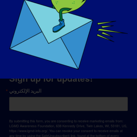
© Copyright 2026 LGMD Awareness Foundation, Inc
استضافة المواقع الإلكترونية المقدمة من بانثيون
Sign up for updates!
البريد الإلكتروني
By submitting this form, you are consenting to receive marketing emails from:
LGMD Awareness Foundation, 638 Kennedy Drive, Twin Lakes, WI, 53181, US,
https://www.lgmd-info.org/. You can revoke your consent to receive emails at
any time by using the SafeUnsubscribe® link, found at the bottom of every