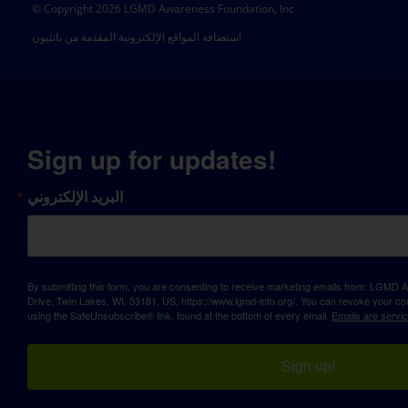
© Copyright 2026 LGMD Awareness Foundation, Inc
استضافة المواقع الإلكترونية المقدمة من بانثيون
Sign up for updates!
البريد الإلكتروني
By submitting this form, you are consenting to receive marketing emails from: LGM
Drive, Twin Lakes, WI, 53181, US, https://www.lgmd-info.org/. You can revoke your con
using the SafeUnsubscribe® link, found at the bottom of every email.
Emails are servi
Sign up!