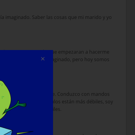
ía imaginado. Saber las cosas que mi marido y yo
s dos meses antes de que empezaran a hacerme
que jamás hubiéramos imaginado, pero hoy somos
ndo bastante independiente. Conduzco con mandos
modo, aunque mis músculos están más débiles, soy
mis músculos sean débiles.