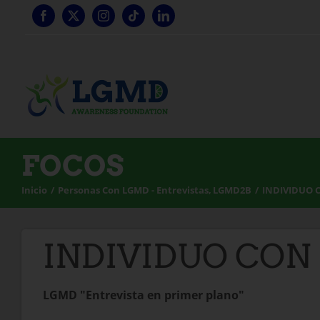
Ir
al
contenido
FOCOS
Inicio
Personas Con LGMD - Entrevistas
LGMD2B
INDIVIDUO 
INDIVIDUO CON
LGMD "Entrevista en primer plano"