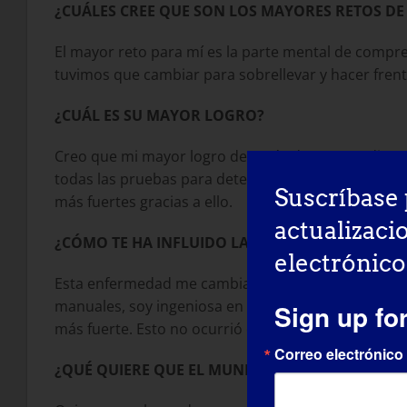
¿CUÁLES CREE QUE SON LOS MAYORES RETOS DE 
El mayor reto para mí es la parte mental de compre
tuvimos que cambiar para sobrellevar y hacer fre
¿CUÁL ES SU MAYOR LOGRO?
Creo que mi mayor logro después de que me diag
todas las pruebas para determinar qué me pasaba.
Suscríbase 
más fuertes gracias a ello.
actualizaci
¿CÓMO TE HA INFLUIDO LA ALGMD PARA CONVER
electrónico
Esta enfermedad me cambia la vida. A pesar de lo 
manuales, soy ingeniosa en las formas que encuent
Sign up fo
más fuerte. Esto no ocurrió de repente. Me llevó 
Correo electrónico
¿QUÉ QUIERE QUE EL MUNDO SEPA SOBRE LA D