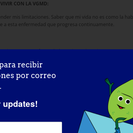
VIVIR CON LA VGMD:
nder mis limitaciones. Saber que mi vida no es como la hab
nte a esta enfermedad que progresa continuamente.
nosticaran esta enfermedad es mi matrimonio. Nos casamo
 En la salud y en la enfermedad llegó mucho antes de lo 
para recibir
ones por correo
TIRTE EN LA PERSONA QUE ERES HOY?
.
dependiente que soy de mi familia y mis amigos, sigo sie
ro para seguir haciendo cosas por mí misma y, en cierto 
r updates!
tiempo darme cuenta de que soy una persona fuerte aunque 
GM?