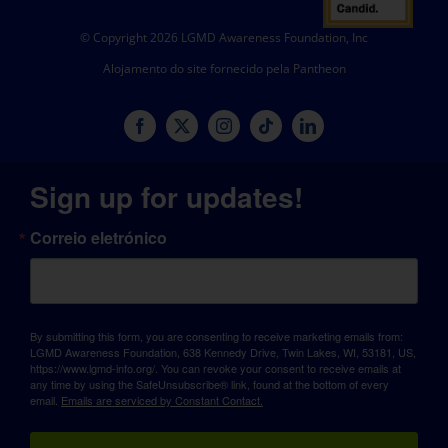
© Copyright 2026 LGMD Awareness Foundation, Inc
Alojamento do site fornecido pela Pantheon
Sign up for updates!
Correio eletrónico
By submitting this form, you are consenting to receive marketing emails from:
LGMD Awareness Foundation, 638 Kennedy Drive, Twin Lakes, WI, 53181, US,
https://www.lgmd-info.org/. You can revoke your consent to receive emails at
any time by using the SafeUnsubscribe® link, found at the bottom of every
email.
Emails are serviced by Constant Contact.