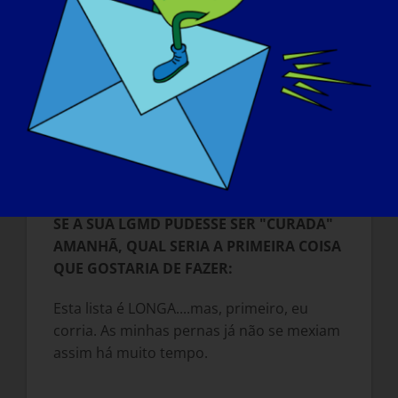
bem ou curado. Temos de continuar a
viver as nossas vidas, mesmo que por
detrás do nosso sorriso estejamos
exaustos ou a sofrer. O mundo também
deve saber que HAVERÁ UMA CURA. Há
tantas pessoas a trabalhar neste sentido e
os progressos feitos nos poucos anos em
que me foi diagnosticada a doença foram
enormes.
SE A SUA LGMD PUDESSE SER "CURADA"
AMANHÃ, QUAL SERIA A PRIMEIRA COISA
QUE GOSTARIA DE FAZER:
Esta lista é LONGA....mas, primeiro, eu
corria. As minhas pernas já não se mexiam
assim há muito tempo.