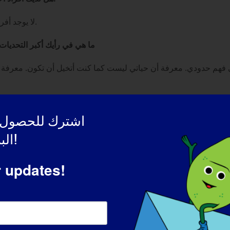
لا يوجد أفراد آخرون من العائلة مصابون بداء الليثيونيا في الغدد اللمفاوية.
ما هي في رأيك أكبر التحديات
في فهم حدودي. معرفة أن حياتي ليست كما كنت أتخيل أن تكون. معرفة ال
اشترك للحصول 
و زواجي. فقد تزوجنا قبل شهرين من بدء إجراء جميع الفحوصات لتحد
البريد الإلكتروني!
كيف أثّر بكِ مرض التصلب الجانبي الضموري في أن تصبحي الشخص الذي أنتِ عليه اليوم:
r updates!
وأصدقائي إلا أنني ما زلت مستقلاً إلى حد ما. فأنا أقود سيارتي باستخ
لرغم من ضعف عضلاتي، إلا أنني أقوى. لم يحدث هذا كله مرة واحدة. 