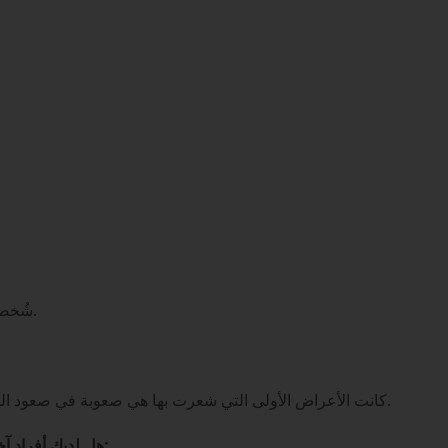
شُخصت إصابتي بالمرض في عام 2009 عندما كان عمري 27 عامًا.
كانت الأعراض الأولى التي شعرت بها هي صعوبة في صعود الدرجات أو النهوض من الأرض أو النهوض من المقعد/المرحاض.
هل لديك أفراد آخرون من عائلتك مصابون بالتهاب الغدد اللمفاوية الروماتويدي: