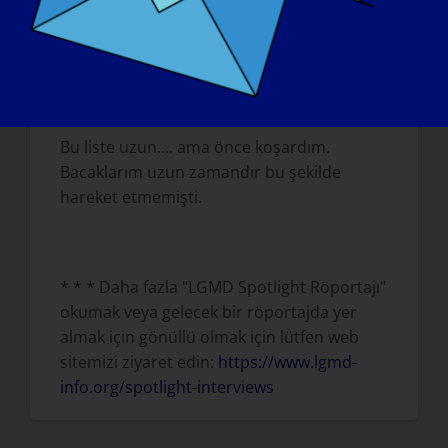
çok büyük.
LGMD HASTALIĞINIZ YARIN "TEDAVİ"
EDİLEBİLECEK OLSA, YAPMAK
İSTEYECEĞİNİZ İLK ŞEY NE OLURDU?
Bu liste uzun.... ama önce koşardım.
Bacaklarım uzun zamandır bu şekilde
hareket etmemişti.
* * * Daha fazla "LGMD Spotlight Röportajı"
okumak veya gelecek bir röportajda yer
almak için gönüllü olmak için lütfen web
sitemizi ziyaret edin:
https://www.lgmd-
info.org/spotlight-interviews