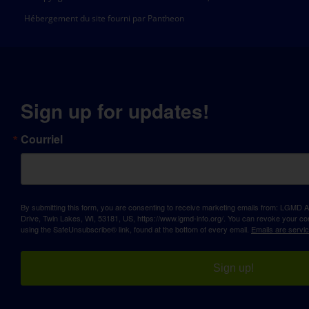
Hébergement du site fourni par Pantheon
Sign up for updates!
Courriel
By submitting this form, you are consenting to receive marketing emails from: LGM
Drive, Twin Lakes, WI, 53181, US, https://www.lgmd-info.org/. You can revoke your con
using the SafeUnsubscribe® link, found at the bottom of every email.
Emails are servi
Sign up!