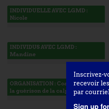
INDIVIDUELLE AVEC LGMD :
Nicole
INDIVIDUS AVEC LGMD :
Mandine
Inscrivez-v
recevoir le
ORGANISATION : Coalition pour
la guérison de la calpaïne 3
par courriel
Sign up fo