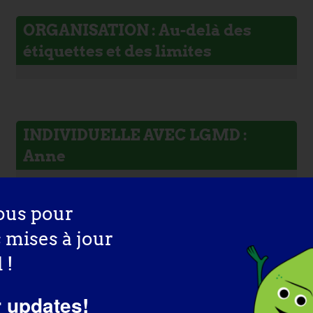
ORGANISATION : Au-delà des
étiquettes et des limites
INDIVIDUELLE AVEC LGMD :
Anne
ous pour
s mises à jour
 !
r updates!