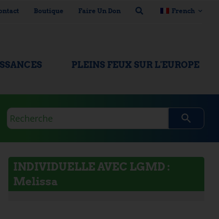
ontact
Boutique
Faire Un Don
French
ISSANCES
PLEINS FEUX SUR L'EUROPE
Requête
de
recherche
INDIVIDUELLE AVEC LGMD :
Melissa