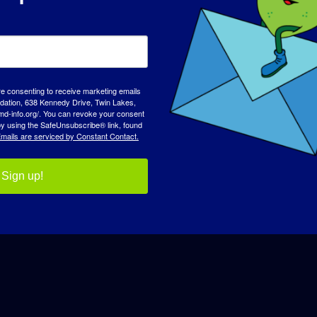
CHARGER PLUS DE POSTS
re consenting to receive marketing emails
tion, 638 Kennedy Drive, Twin Lakes,
md-info.org/. You can revoke your consent
 by using the SafeUnsubscribe® link, found
mails are serviced by Constant Contact.
Sign up!
JOURNÉE DE SENSIBILISATION
BASE DE C
A propos de nous