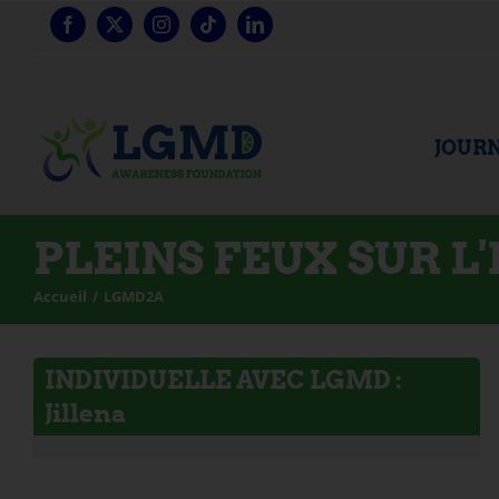
Skip
to
content
JOURN
PLEINS FEUX SUR L
Accueil
LGMD2A
INDIVIDUELLE AVEC LGMD :
Jillena