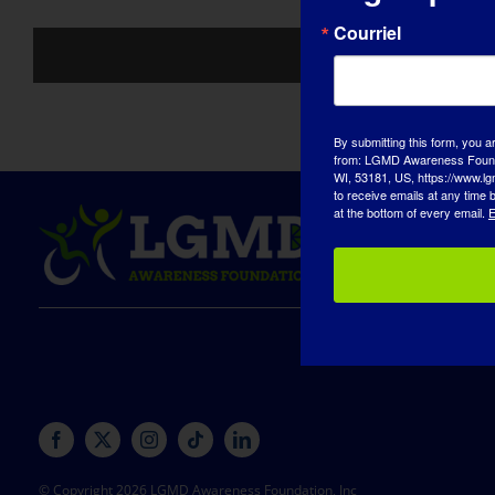
Courriel
By submitting this form, you a
from: LGMD Awareness Founda
WI, 53181, US, https://www.lg
to receive emails at any time
at the bottom of every email.
E
© Copyright 2026 LGMD Awareness Foundation, Inc