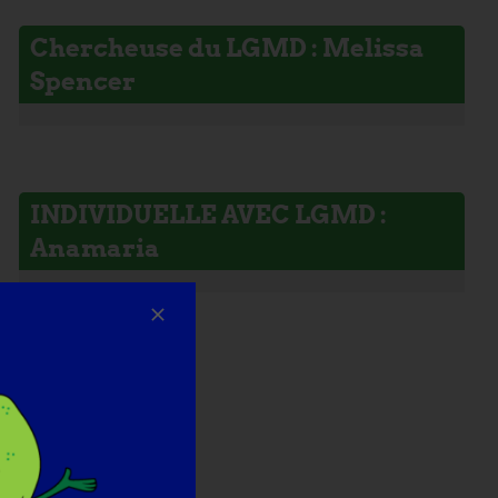
Chercheuse du LGMD : Melissa
Spencer
INDIVIDUELLE AVEC LGMD :
Anamaria