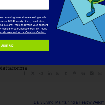
re consenting to receive marketing emails
tion, 638 Kennedy Drive, Twin Lakes,
md-info.org/. You can revoke your consent
 by using the SafeUnsubscribe® link, found
mails are serviced by Constant Contact.
Sign up!
 piattaforma!
Facebook
X
Reddit
LinkedIn
WhatsApp
Tumblr
Pinterest
Vk
Xing
E
Daily Living: Maintaining a Healthy Weight