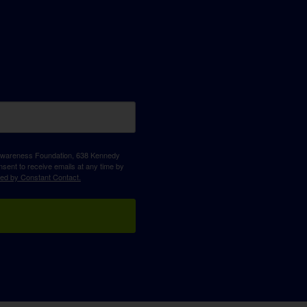
D Awareness Foundation, 638 Kennedy
sent to receive emails at any time by
ced by Constant Contact.