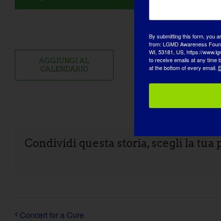
By submitting this form, you a
from: LGMD Awareness Founda
WI, 53181, US, https://www.lg
to receive emails at any time
AGGIUNGI AL
at the bottom of every email.
E
CALENDARIO
Condividi questa storia, scegli la tua
Concert for a Cure