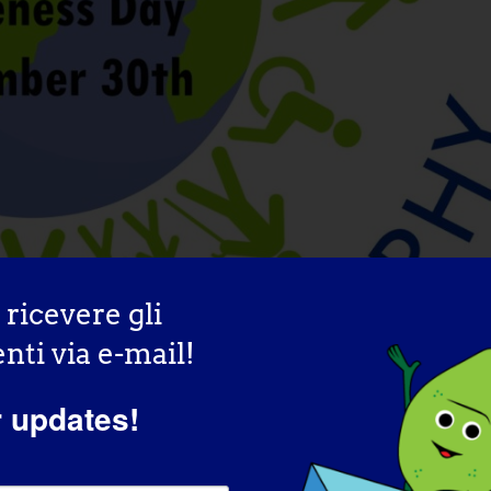
r ricevere gli
ti via e-mail!
r updates!
wareness Day