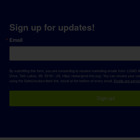
Sign up for updates!
Email
By submitting this form, you are consenting to receive marketing emails from: LGM
Drive, Twin Lakes, WI, 53181, US, https://www.lgmd-info.org/. You can revoke your con
using the SafeUnsubscribe® link, found at the bottom of every email.
Emails are servi
Sign up!