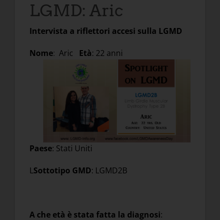
LGMD: Aric
Intervista a riflettori accesi sulla LGMD
Nome
:
Aric
Età
: 22 anni
Paese
: Stati Uniti
L
Sottotipo GMD
: LGMD2B
A che età è stata fatta la diagnosi
: