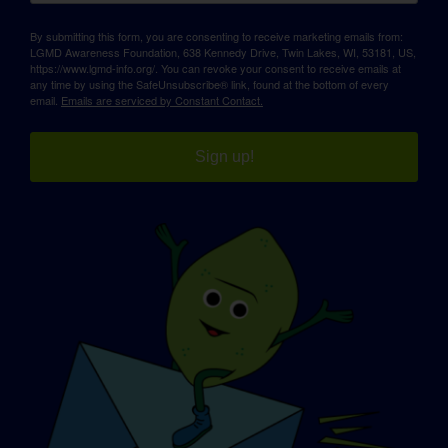
By submitting this form, you are consenting to receive marketing emails from:
LGMD Awareness Foundation, 638 Kennedy Drive, Twin Lakes, WI, 53181, US,
https://www.lgmd-info.org/. You can revoke your consent to receive emails at
any time by using the SafeUnsubscribe® link, found at the bottom of every
email.
Emails are serviced by Constant Contact.
Sign up!