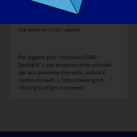
lontano possibile come Forest Gump.
Rideremmo e piangeremmo per tutto il
percorso. Il mondo saprebbe sicuramente
che sono un
curato
uomo!
Per leggere altre "interviste LGMD
Spotlight" o per proporsi come volontari
per una prossima intervista, visitate il
nostro sito web.
a:
https://www.lgmd-
info.org/spotlight-interviews