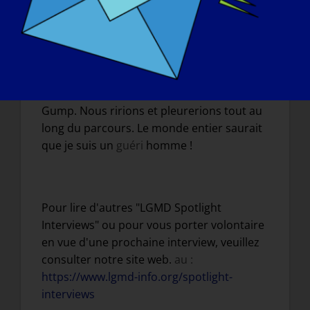
que vous souhaiteriez faire ?
:
Si j'étais guéri demain, je parlerais
honnêtement de courir, j'inviterais toute
ma famille et mes amis et nous courrions
aussi loin que possible comme Forest
Gump. Nous ririons et pleurerions tout au
long du parcours. Le monde entier saurait
que je suis un
guéri
homme !
Pour lire d'autres "LGMD Spotlight
Interviews" ou pour vous porter volontaire
en vue d'une prochaine interview, veuillez
consulter notre site web.
au :
https://www.lgmd-info.org/spotlight-
interviews