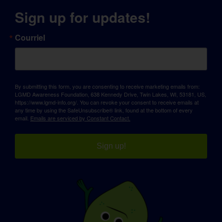
Sign up for updates!
Courriel
By submitting this form, you are consenting to receive marketing emails from:
LGMD Awareness Foundation, 638 Kennedy Drive, Twin Lakes, WI, 53181, US,
https://www.lgmd-info.org/. You can revoke your consent to receive emails at
any time by using the SafeUnsubscribe® link, found at the bottom of every
email.
Emails are serviced by Constant Contact.
Sign up!