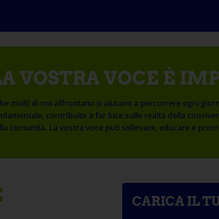
A VOSTRA VOCE È I
e molti di noi affrontano o aiutano a percorrere ogni gior
damentale, contribuite a far luce sulle realtà della convive
della comunità. La vostra voce può sollevare, educare e p
E
CARICA IL T