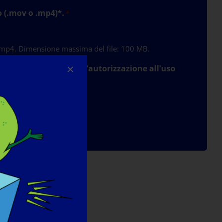
o (.mov o .mp4)*.
*
v, mp4, Dimensione massima del file: 100 MB.
areness Foundation l'autorizzazione all'uso
me inviato.*
*