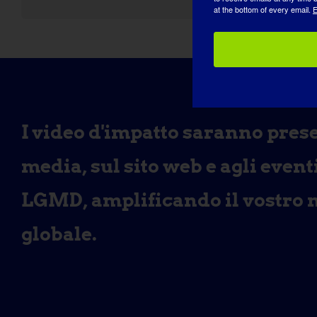
at the bottom of every email.
E
I video d'impatto saranno presen
media, sul sito web e agli event
LGMD, amplificando il vostro 
globale.