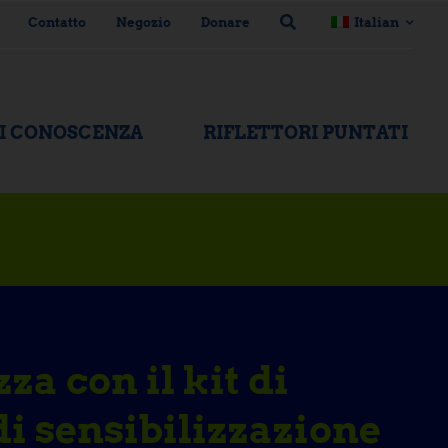
Contatto
Negozio
Donare
Italian
DI CONOSCENZA
RIFLETTORI PUNTATI
a con il kit di
di sensibilizzazione