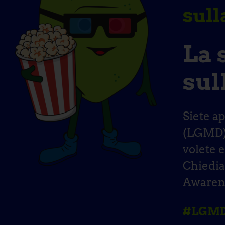
sul
La 
sul
Siete ap
(LGMD)?
volete 
Chiedia
Awarene
#LGMDA