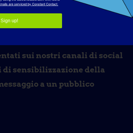
mails are serviced by Constant Contact.
Sign up!
tati sui nostri canali di social
i di sensibilizzazione della
messaggio a un pubblico