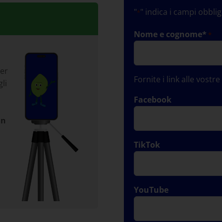
"
" indica i campi obblig
*
Nome e cognome*
*
per
Fornite i link alle vostr
li
Facebook
in
TikTok
YouTube