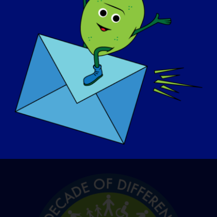
Akceptowane typy plików: mov, mp4,
Maksymalny rozmiar pliku: 100 MB.
Udzielam Fundacji LGMD Awareness
upoważnienia do publicznego
wykorzystania przesłanego przeze mnie
filmu*.
*
Zgadzam się