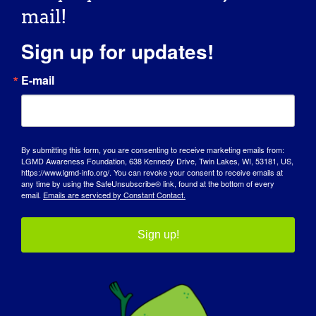
mail!
TikTok
Sign up for updates!
E-mail
Twitter
YouTube
By submitting this form, you are consenting to receive marketing emails from:
LGMD Awareness Foundation, 638 Kennedy Drive, Twin Lakes, WI, 53181, US,
https://www.lgmd-info.org/. You can revoke your consent to receive emails at
any time by using the SafeUnsubscribe® link, found at the bottom of every
email.
Emails are serviced by Constant Contact.
LinkedIn
Sign up!
Prześlij swój film (.mov lub .mp4)*.
*