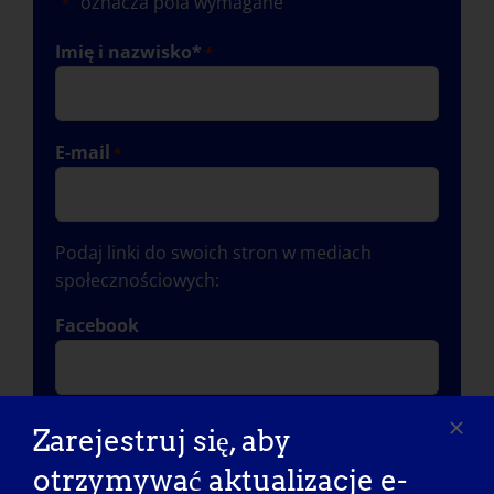
"
" oznacza pola wymagane
*
Imię i nazwisko*
*
E-mail
*
Podaj linki do swoich stron w mediach
społecznościowych:
Facebook
Instagram
Zarejestruj się, aby
otrzymywać aktualizacje e-