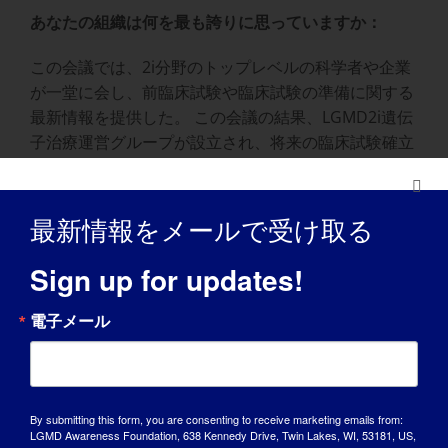
あなたの組織は何を最も誇りに思っていますか：
この会議では、2i分野のトップレベルの科学者や企業
が一堂に会し、前臨床試験や臨床試験の準備に関する
最新情報を提供した。 この会議の結果、LGMD2i遺伝
子治療運営グループが設立され、将来の臨床試験確立
の支援に取り組んでいる。
あなたの組織について、世界に何を知ってもらいたい
最新情報をメールで受け取る
ですか？
:
Sign up for updates!
100%は直接、2型肢帯筋ジストロフィーの研究関連プ
ロジェクトに寄付されます。
電子メール
どのようにすれば、人々はあなたの組織の支援に参加
できるのでしょうか：
今、私たちは LGMD2i の遺伝子治療臨床試験を支援す
By submitting this form, you are consenting to receive marketing emails from:
LGMD Awareness Foundation, 638 Kennedy Drive, Twin Lakes, WI, 53181, US,
るため、Facebook 上で募金活動を大々的に行ってい