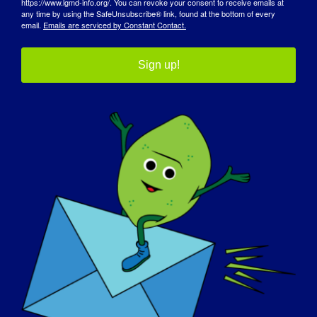
https://www.lgmd-info.org/. You can revoke your consent to receive emails at
any time by using the SafeUnsubscribe® link, found at the bottom of every
ます。「LGMD2iがあなたにどのような影響を与えた
email.
Emails are serviced by Constant Contact.
か、治ったら何をしたいか、そしてCureLGMD2iを支
援するための寄付をお願いします。また、私たちのウ
Sign up!
ェブサイトの寄付のタブを共有することができます。
https://curelgmd2i.com/donations
貴団体に連絡する最善の方法は何ですか：
ケリー・ブラッツォ（kbrazzo@yahoo.com）までご
連絡いただくか、フェイスブックのページからメッセ
ージをお送りください。
https://www.facebook.com/CureLGMD2i
他に付け加えることはありますか？
LGMD2iと確定診断された方は、必ず以下のグローバ
ルFKRPレジストリに登録してください。
https://www.fkrp-registry.org
#強度の数字！