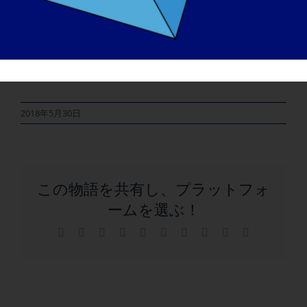
2018年5月30日
この物語を共有し、プラットフォ
ームを選ぶ！
フ
X
レ
LinkedIn
WhatsApp
タ
ピ
Vk
興
電
ェ
ッ
ン
ン
子
イ
ド
ブ
タ
メ
ス
デ
ラ
レ
ー
ブ
ィ
ー
ス
ル
ッ
ッ
ト
ク
ト