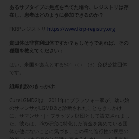
あるサブタイプに焦点を当てた場合、レジストリは存
在し、患者はどのように参加できるのか？
FKRPレジストリ
https://www.fkrp-registry.org
貴団体は非営利団体ですか？もしそうであれば、その
種類を教えてください：
はい、米国を拠点とする501（c）（3）免税公益団体
です。
組織創設のきっかけ
:
CureLGMD2iは、2011年にブラッツォ一家が、幼い娘
のサマンサがLGMD2iと診断されたことをきっかけ
に、サマンサ・J・ブラッツォ財団として設立されまし
た。彼らは、2iの研究に特化した資金を集めている団
体が他にないことに気づき、この稀で進行性の疾患の
治療に向けて資金と意識を高めるために、この非営利