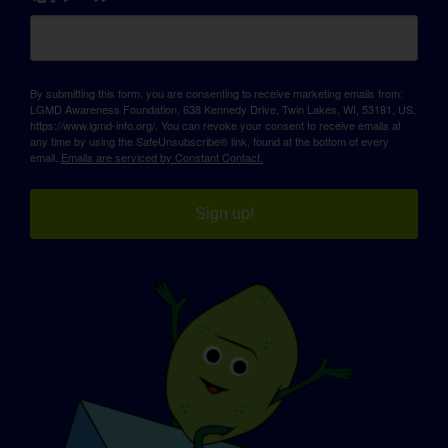
By submitting this form, you are consenting to receive marketing emails from:
LGMD Awareness Foundation, 638 Kennedy Drive, Twin Lakes, WI, 53181, US,
https://www.lgmd-info.org/. You can revoke your consent to receive emails at
any time by using the SafeUnsubscribe® link, found at the bottom of every
email.
Emails are serviced by Constant Contact.
Sign up!