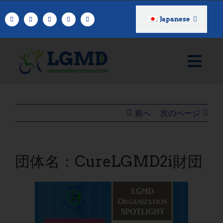
コ
ン
Japanese
テ
ン
ツ
へ
ス
キ
ッ
前へ
次のページ
プ
団体名：CureLGMD2i財団