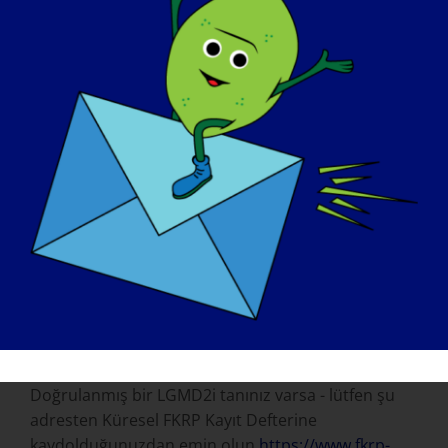
LGMD2i'nin sizi nasıl etkilediğini, tedavi
olduğunuzda ne yapacağınızı anlatın ve
CureLGMD2i'yi desteklemek için bağış isteyin. Bağış
sekmesini şu adresteki web sitemizde de
paylaşabilirsiniz
https://curelgmd2i.com/donations
KURULUŞUNUZLA ILETIŞIME GEÇMENIN EN IYI
YOLU NEDIR?
Kelly Brazzo ile kbrazzo@yahoo.com adresinden
iletişime geçin veya Facebook sayfamız üzerinden
bize mesaj gönderin
https://www.facebook.com/CureLGMD2i
EKLEMEK ISTEDIĞINIZ BAŞKA BIR ŞEY VAR MI?
Doğrulanmış bir LGMD2i tanınız varsa - lütfen şu
adresten Küresel FKRP Kayıt Defterine
kaydolduğunuzdan emin olun
https://www.fkrp-