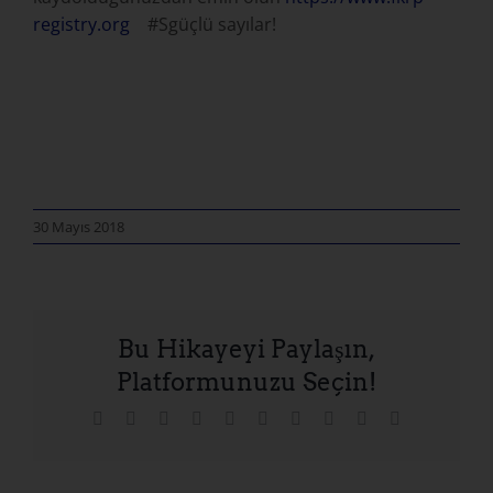
registry.org
#Sgüçlü sayılar!
30 Mayıs 2018
Bu Hikayeyi Paylaşın,
Platformunuzu Seçin!
Facebook
X
Reddit
LinkedIn
WhatsApp
Tumblr
Pinterest
Vk
Xing
E-
posta