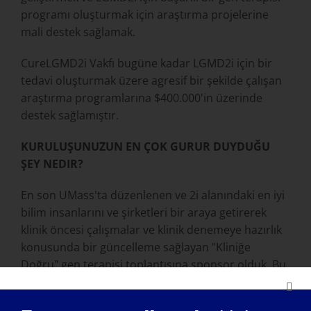
programı oluşturmak için araştırma projelerine
mali destek sağlamak.
CureLGMD2i Vakfı bugüne kadar LGMD2i için bir
tedavi oluşturmak üzere agresif bir şekilde çalışan
araştırma programlarına $400.000'in üzerinde
destek sağlamıştır.
KURULUŞUNUZUN EN ÇOK GURUR DUYDUĞU
ŞEY NEDIR?
En son UMass'ta düzenlenen ve 2i alanındaki en iyi
bilim insanlarını ve şirketleri bir araya getirerek
klinik öncesi çalışmalar ve klinik denemeye hazırlık
konusunda bir güncelleme sağlayan "Kliniğe
Doğru" gen terapisi toplantısına sponsor olduk. Bu
toplantı sonucunda LGMD2i Gen Terapisi
Yönlendirme Grubu oluşturuldu ve bu grup