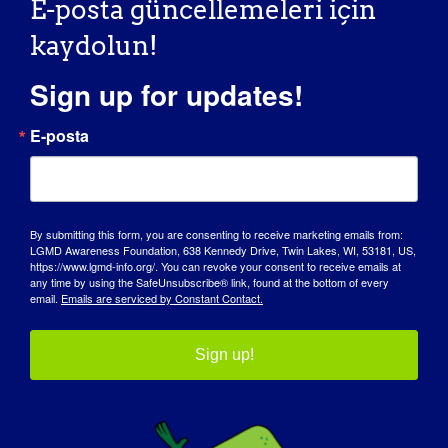
E-posta güncellemeleri için
gelecekteki bir klinik araştırmanın oluşturulmasına
yardımcı olmak için çalışıyor.
kaydolun!
Dünyanın KURULUŞUNUZ hakkında ne
Sign up for updates!
bilmesini istersiniz?
:
E-posta
Vergiden düşülebilir bağışları kabul eden tek
kuruluşuz ve 100% doğrudan Limb Girdle Muscular
Dystrophy Tip 2I ile ilgili araştırma projelerine
aktarılmaktadır.
By submitting this form, you are consenting to receive marketing emails from:
LGMD Awareness Foundation, 638 Kennedy Drive, Twin Lakes, WI, 53181, US,
İNSANLAR KURULUŞUNUZU DESTEKLEMEYE
https://www.lgmd-info.org/. You can revoke your consent to receive emails at
any time by using the SafeUnsubscribe® link, found at the bottom of every
NASIL DAHIL OLABILIRLER?
email.
Emails are serviced by Constant Contact.
Şu anda Facebook'ta LGMD2i'de gelecekteki bir gen
Sign up!
terapisi klinik denemesini desteklemek için büyük
bir bağış toplama kampanyası yürütüyoruz. Kendi
Facebook bağış kampanyanızı oluşturarak
"Harekete Geçin" - arkadaş çevrenize/ailenize