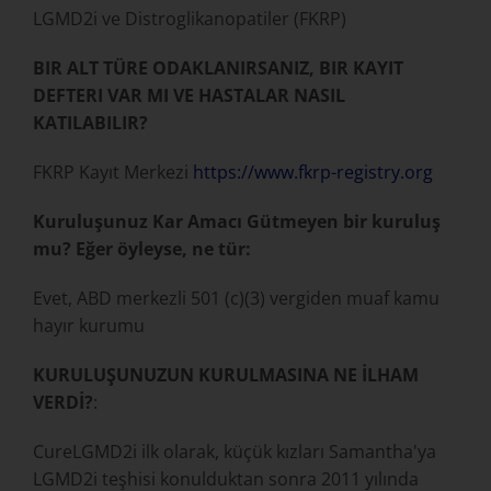
LGMD2i ve Distroglikanopatiler (FKRP)
BIR ALT TÜRE ODAKLANIRSANIZ, BIR KAYIT
DEFTERI VAR MI VE HASTALAR NASIL
KATILABILIR?
FKRP Kayıt Merkezi
https://www.fkrp-registry.org
Kuruluşunuz Kar Amacı Gütmeyen bir kuruluş
mu? Eğer öyleyse, ne tür:
Evet, ABD merkezli 501 (c)(3) vergiden muaf kamu
hayır kurumu
KURULUŞUNUZUN KURULMASINA NE İLHAM
VERDİ?
:
CureLGMD2i ilk olarak, küçük kızları Samantha'ya
LGMD2i teşhisi konulduktan sonra 2011 yılında