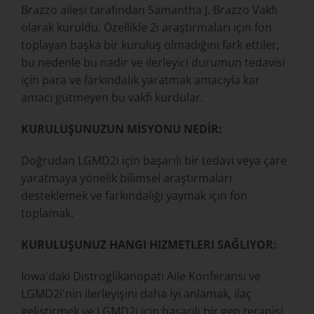
Brazzo ailesi tarafından Samantha J. Brazzo Vakfı
olarak kuruldu. Özellikle 2i araştırmaları için fon
toplayan başka bir kuruluş olmadığını fark ettiler,
bu nedenle bu nadir ve ilerleyici durumun tedavisi
için para ve farkındalık yaratmak amacıyla kar
amacı gütmeyen bu vakfı kurdular.
KURULUŞUNUZUN MİSYONU NEDİR:
Doğrudan LGMD2i için başarılı bir tedavi veya çare
yaratmaya yönelik bilimsel araştırmaları
desteklemek ve farkındalığı yaymak için fon
toplamak.
KURULUŞUNUZ HANGI HIZMETLERI SAĞLIYOR:
Iowa'daki Distroglikanopati Aile Konferansı ve
LGMD2i'nin ilerleyişini daha iyi anlamak, ilaç
geliştirmek ve LGMD2i için başarılı bir gen terapisi