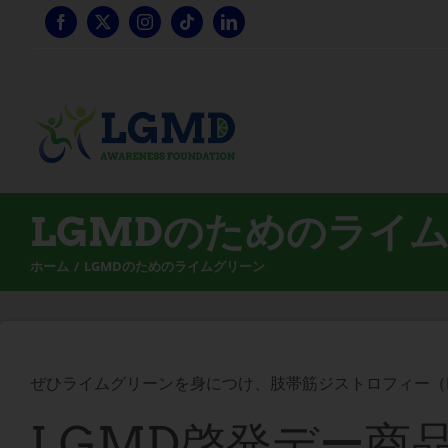
コ
ン
テ
ン
ツ
へ
ス
キ
ッ
LGMDのためのライ
プ
ホーム
LGMDのためのライムグリーン
ぜひライムグリーンを身につけ、肢帯筋ジストロフィー（
LGMD啓発デー商