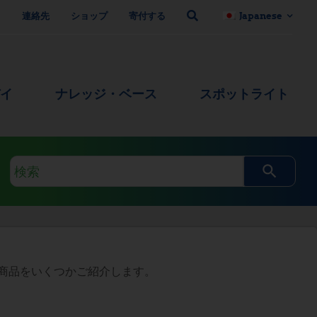
ト
連絡先
ショップ
寄付する
Japanese
デイ
ナレッジ・ベース
スポットライト
検
索
ク
エ
リ
商品をいくつかご紹介します。