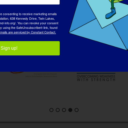
re consenting to receive marketing emails
tion, 638 Kennedy Drive, Twin Lakes,
アドボカシー・パートナ
md-info.org/. You can revoke your consent
 by using the SafeUnsubscribe® link, found
mails are serviced by Constant Contact.
Sign up!