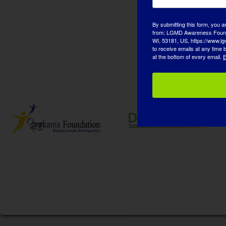
By submitting this form, you a
from: LGMD Awareness Founda
WI, 53181, US, https://www.lg
to receive emails at any time
at the bottom of every email.
E