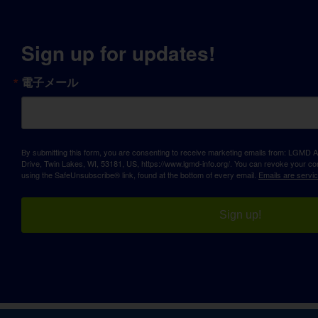
Sign up for updates!
電子メール
By submitting this form, you are consenting to receive marketing emails from: LGM
Drive, Twin Lakes, WI, 53181, US, https://www.lgmd-info.org/. You can revoke your con
using the SafeUnsubscribe® link, found at the bottom of every email.
Emails are servi
Sign up!