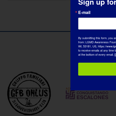
Sign up fo
E-mail
By submitting this form, you a
from: LGMD Awareness Founda
WI, 53181, US, https://www.lg
Nasi p
to receive emails at any time
at the bottom of every email.
E