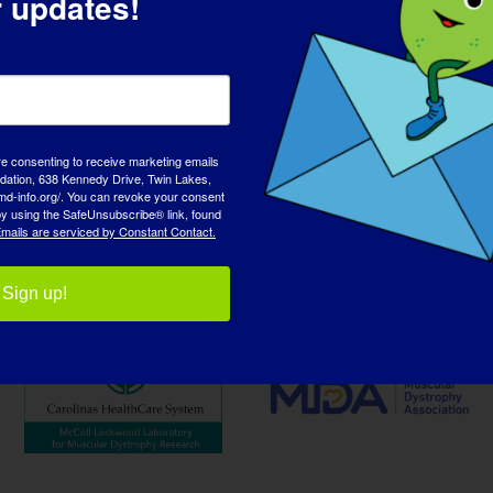
r updates!
re consenting to receive marketing emails
tion, 638 Kennedy Drive, Twin Lakes,
md-info.org/. You can revoke your consent
artnerzy w zakresie rzec
 by using the SafeUnsubscribe® link, found
mails are serviced by Constant Contact.
Sign up!