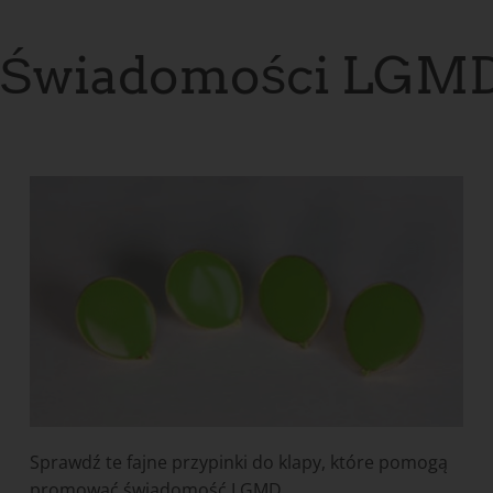
ń Świadomości LGM
Sprawdź te fajne przypinki do klapy, które pomogą
promować świadomość LGMD.