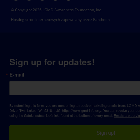
© Copyright 2026 LGMD Awareness Foundation, Inc
Hosting stron internetowych zapewniany przez Pantheon
Sign up for updates!
E-mail
By submitting this form, you are consenting to receive marketing emails from: LGM
Drive, Twin Lakes, WI, 53181, US, https://www.lgmd-info.org/. You can revoke your con
using the SafeUnsubscribe® link, found at the bottom of every email.
Emails are servi
Sign up!