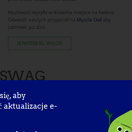
Możliwość wysyłki w dowolne miejsce na świecie.
Odwiedź naszych przyjaciół na
Muscle Owl
aby
zamówić już dziś.
DOWIEDZ SIĘ WIĘCEJ
s SWAG
się, aby
 lub innych artykułów z okazji Dnia Świadomości LGMD, któ
aktualizacje e-
BONFIRE