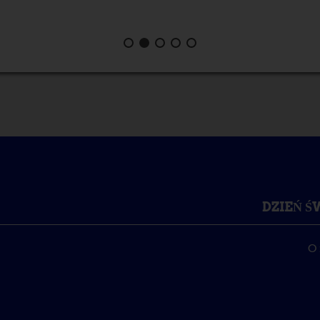
DZIEŃ 
O