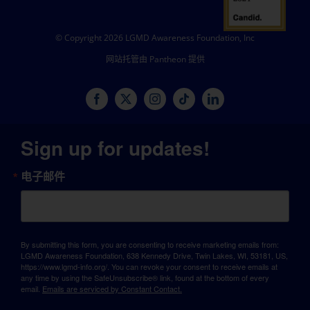
© Copyright 2026 LGMD Awareness Foundation, Inc
网站托管由 Pantheon 提供
Sign up for updates!
电子邮件
By submitting this form, you are consenting to receive marketing emails from:
LGMD Awareness Foundation, 638 Kennedy Drive, Twin Lakes, WI, 53181, US,
https://www.lgmd-info.org/. You can revoke your consent to receive emails at
any time by using the SafeUnsubscribe® link, found at the bottom of every
email.
Emails are serviced by Constant Contact.