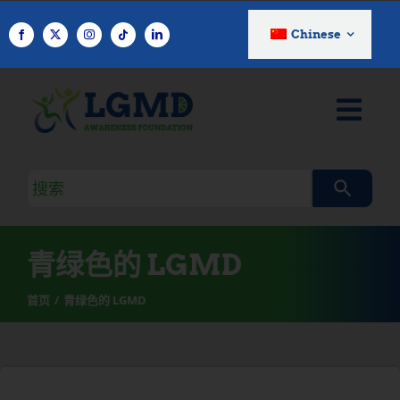
跳
至
Chinese
内
容
搜
索
查
询
青绿色的 LGMD
首页
青绿色的 LGMD