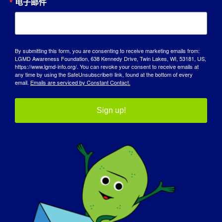
电子邮件
访问我们的官方篝火礼品店
By submitting this form, you are consenting to receive marketing emails from:
LGMD Awareness Foundation, 638 Kennedy Drive, Twin Lakes, WI, 53181, US,
https://www.lgmd-info.org/. You can revoke your consent to receive emails at
any time by using the SafeUnsubscribe® link, found at the bottom of every
email.
Emails are serviced by Constant Contact.
Sign up!
我们的宣传合作伙伴