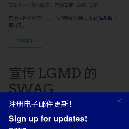
查看这些很酷的徽章，帮助宣传 LGMD 意识
可运往世界任何地方。
访问我们的朋友
肌肉猫头鹰
立
即订购。
了解更多
宣传 LGMD 的
SWAG
注册电子邮件更新！
您是否有兴趣订购 LGMD 宣传日 T 恤、运动衫或其他
Sign up for updates!
物品来提高人们的认识？如果有，请在以下网站查看我
们的官方商品
篝火
.