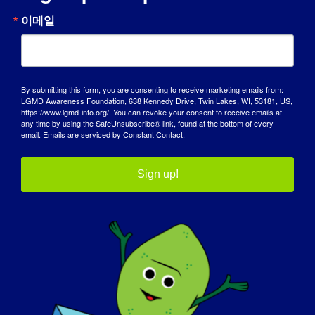
트셔츠 또는 기타 상품을 주문하고 싶으신가요? 그렇다
이메일
면 다음에서 공식 상품을 확인해 보세요.
모닥불
.
본파이어의 공식 스웩 샵 방문하기
By submitting this form, you are consenting to receive marketing emails from:
LGMD Awareness Foundation, 638 Kennedy Drive, Twin Lakes, WI, 53181, US,
https://www.lgmd-info.org/. You can revoke your consent to receive emails at
any time by using the SafeUnsubscribe® link, found at the bottom of every
email.
Emails are serviced by Constant Contact.
Sign up!
옹호 파트너