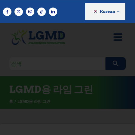
콘
텐
Korean
츠
로
건
너
뛰
기
검
색
쿼
리
LGMD용 라임 그린
홈
LGMD용 라임 그린