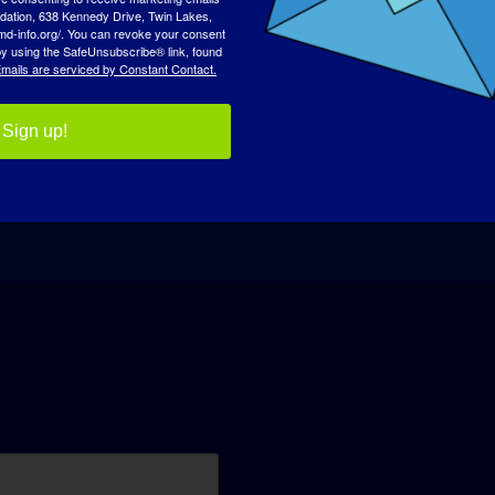
tion, 638 Kennedy Drive, Twin Lakes,
md-info.org/. You can revoke your consent
 by using the SafeUnsubscribe® link, found
O
mails are serviced by Constant Contact.
Sign up!