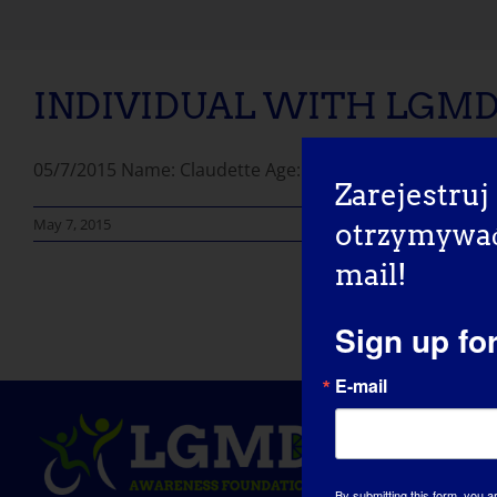
INDIVIDUAL WITH LGMD: 
05/7/2015 Name: Claudette Age: 51 yrs. old Country: Ca
Zarejestruj 
May 7, 2015
otrzymywać 
mail!
Sign up fo
E-mail
By submitting this form, you a