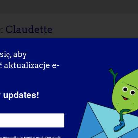
Claudette
nada LGMD [...]
się, aby
aktualizacje e-
r updates!
DZIEŃ 
re consenting to receive marketing emails