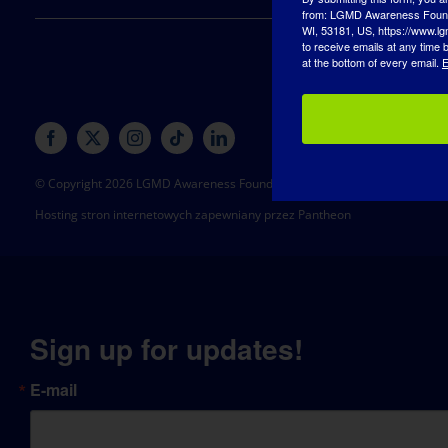
from: LGMD Awareness Founda
WI, 53181, US, https://www.lg
to receive emails at any time
at the bottom of every email.
E
© Copyright 2026 LGMD Awareness Foundation, Inc
Hosting stron internetowych zapewniany przez Pantheon
Sign up for updates!
E-mail